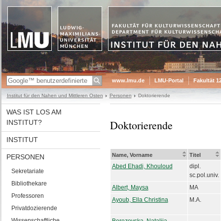
www.lmu.de
LMU-Portal
Fakultät 1
Institut für den Nahen und Mittleren Osten
Personen
Doktorierende
WAS IST LOS AM
Doktorierende
INSTITUT?
INSTITUT
Name, Vorname
Titel
PERSONEN
Abed Ehadi, Khouloud
dipl.
Sekretariate
sc.pol.univ.
Bibliothekare
Albert, Maysa
MA
Professoren
Ayoub, Ella Christina
M.A.
Privatdozierende
Wissenschaftliche