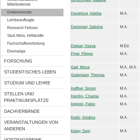
Berezovska, Nataliia
Mitarbeitende
Doktorierende
Davletova, Adeliia
M.A.
Lehrbeauftragte
Deininger, Sabrina
M.A.
Research Fellows
Stud./Wiss. Hilfskräfte
Fachschaftsvertretung
Doksar, Havva
M.Ed.
Ehemalige
Frigo, Filippo
M.A.
FORSCHUNG
Gad, Mona
M.A., M.A.
STUDENTISCHES LEBEN
Grabmaier, Theresa
M.A.
STUDIUM UND LEHRE
Haffner, Simon
M.A.
STELLEN UND
Harsho, Chaima
M.A.
PRAKTIKUMSPLÄTZE
Ioppolo, Fabio
M.A.
DACHVERBÄNDE
Kadic, Kristina
M.A.
VERANSTALTUNGEN VON
ANDEREN
Kalay, Sarp
M.A.
VORTRAGSREIHE