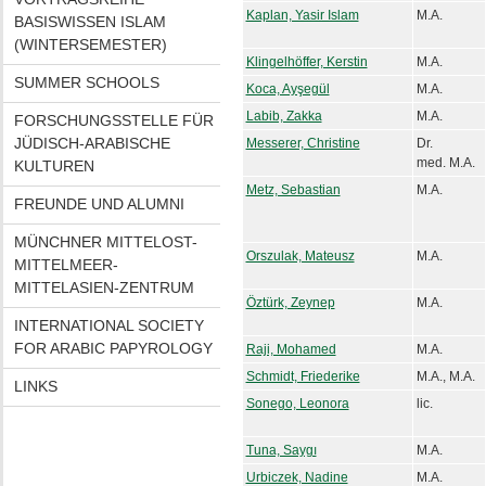
Kaplan, Yasir Islam
M.A.
BASISWISSEN ISLAM
(WINTERSEMESTER)
Klingelhöffer, Kerstin
M.A.
SUMMER SCHOOLS
Koca, Ayşegül
M.A.
Labib, Zakka
M.A.
FORSCHUNGSSTELLE FÜR
JÜDISCH-ARABISCHE
Messerer, Christine
Dr.
med. M.A.
KULTUREN
Metz, Sebastian
M.A.
FREUNDE UND ALUMNI
MÜNCHNER MITTELOST-
Orszulak, Mateusz
M.A.
MITTELMEER-
MITTELASIEN-ZENTRUM
Öztürk, Zeynep
M.A.
INTERNATIONAL SOCIETY
FOR ARABIC PAPYROLOGY
Raji, Mohamed
M.A.
Schmidt, Friederike
M.A., M.A.
LINKS
Sonego, Leonora
lic.
Tuna, Saygı
M.A.
Urbiczek, Nadine
M.A.