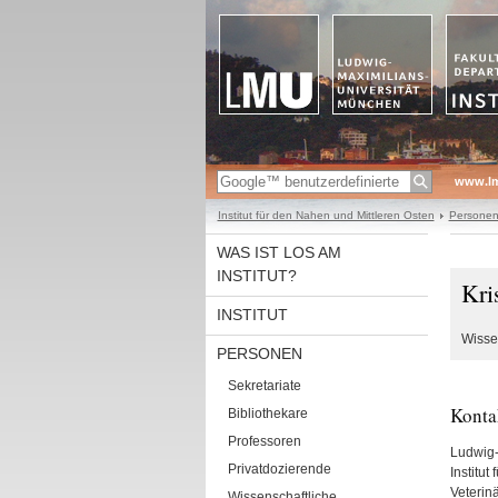
www.l
Institut für den Nahen und Mittleren Osten
Persone
WAS IST LOS AM
INSTITUT?
Kri
INSTITUT
Wissen
PERSONEN
Sekretariate
Konta
Bibliothekare
Professoren
Ludwig-
Privatdozierende
Institut
Veterinä
Wissenschaftliche