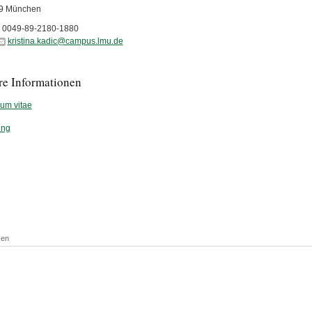
9 München
0049-89-2180-1880
kristina.kadic@campus.lmu.de
re Informationen
lum vitae
ung
ken