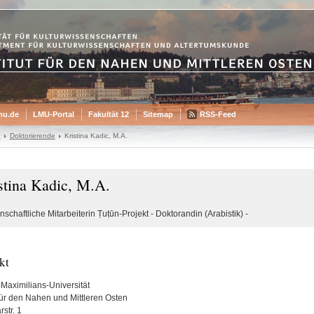
mu.de
LMU-Portal
Fakultät 12
Sitemap
RSS-Feed
n
Doktorierende
Kristina Kadic, M.A.
stina Kadic, M.A.
schaftliche Mitarbeiterin Ṭuṭūn-Projekt - Doktorandin (Arabistik) -
kt
Maximilians-Universität
 für den Nahen und Mittleren Osten
rstr. 1