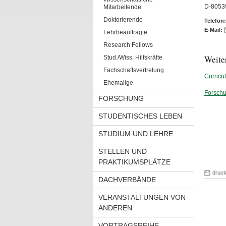
D-8053
Mitarbeitende
Doktorierende
Telefon:
E-Mail:
Lehrbeauftragte
Research Fellows
Weite
Stud./Wiss. Hilfskräfte
Fachschaftsvertretung
Curricu
Ehemalige
Forsch
FORSCHUNG
STUDENTISCHES LEBEN
STUDIUM UND LEHRE
STELLEN UND
PRAKTIKUMSPLÄTZE
druc
DACHVERBÄNDE
VERANSTALTUNGEN VON
ANDEREN
VORTRAGSREIHE