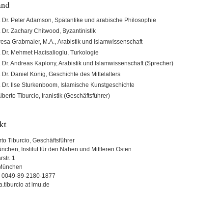
and
. Dr. Peter Adamson, Spätantike und arabische Philosophie
. Dr. Zachary Chitwood, Byzantinistik
esa Grabmaier, M.A., Arabistik und Islamwissenschaft
. Dr. Mehmet Hacisalioglu, Turkologie
. Dr. Andreas Kaplony, Arabistik und Islamwissenschaft (Sprecher)
. Dr. Daniel König, Geschichte des Mittelalters
. Dr. Ilse Sturkenboom, Islamische Kunstgeschichte
Alberto Tiburcio, Iranistik (Geschäftsführer)
akt
rto Tiburcio, Geschäftsführer
chen, Institut für den Nahen und Mittleren Osten
rstr. 1
München
: 0049-89-2180-1877
a.tiburcio at lmu.de