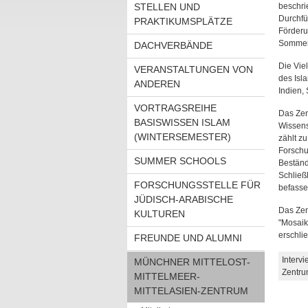
STELLEN UND
beschri
Durchfü
PRAKTIKUMSPLÄTZE
Förderu
Sommer
DACHVERBÄNDE
Die Vie
VERANSTALTUNGEN VON
des Isl
ANDEREN
Indien,
VORTRAGSREIHE
Das Zen
BASISWISSEN ISLAM
Wissens
(WINTERSEMESTER)
zählt z
Forschu
SUMMER SCHOOLS
Beständ
Schließ
FORSCHUNGSSTELLE FÜR
befasse
JÜDISCH-ARABISCHE
Das Zen
KULTUREN
"Mosaik
erschli
FREUNDE UND ALUMNI
Interv
MÜNCHNER MITTELOST-
Zentr
MITTELMEER-
MITTELASIEN-ZENTRUM