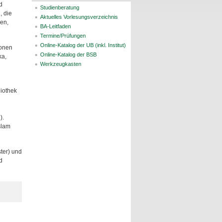
d
Studienberatung
, die
Aktuelles Vorlesungsverzeichnis
en,
BA-Leitfaden
Termine/Prüfungen
Online-Katalog der UB (inkl. Institut)
ionen
Online-Katalog der BSB
ka,
Werkzeugkasten
liothek
).
slam
ter) und
d