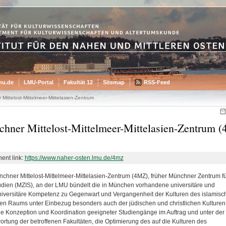
mu.de
LMU-Portal
Fakultät 12
Sitemap
RSS-Feed
Mittelost-Mittelmeer-Mittelasien-Zentrum
hner Mittelost-Mittelmeer-Mittelasien-Zentrum 
ent link:
https://www.naher-osten.lmu.de/4mz
chner Mittelost-Mittelmeer-Mittelasien-Zentrum (4MZ), früher Münchner Zentrum fü
udien (MZIS), an der LMU bündelt die in München vorhandene universitäre und
iversitäre Kompetenz zu Gegenwart und Vergangenheit der Kulturen des islamisc
en Raums unter Einbezug besonders auch der jüdischen und christlichen Kulturen,
ie Konzeption und Koordination geeigneter Studiengänge im Auftrag und unter der
ortung der betroffenen Fakultäten, die Optimierung des auf die Kulturen des