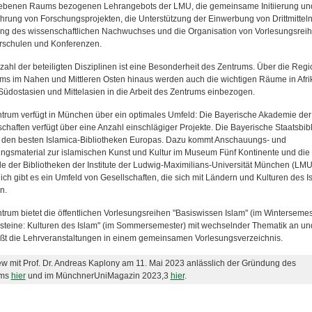
ebenen Raums bezogenen Lehrangebots der LMU, die gemeinsame Initiierung un
hrung von Forschungsprojekten, die Unterstützung der Einwerbung von Drittmitteln
ng des wissenschaftlichen Nachwuchses und die Organisation von Vorlesungsreih
schulen und Konferenzen.
lzahl der beteiligten Disziplinen ist eine Besonderheit des Zentrums. Über die Reg
ams im Nahen und Mittleren Osten hinaus werden auch die wichtigen Räume in Afri
 Südostasien und Mittelasien in die Arbeit des Zentrums einbezogen.
trum verfügt in München über ein optimales Umfeld: Die Bayerische Akademie der
chaften verfügt über eine Anzahl einschlägiger Projekte. Die Bayerische Staatsbib
u den besten Islamica-Bibliotheken Europas. Dazu kommt Anschauungs- und
ngsmaterial zur islamischen Kunst und Kultur im Museum Fünf Kontinente und die
e der Bibliotheken der Institute der Ludwig-Maximilians-Universität München (LMU
lich gibt es ein Umfeld von Gesellschaften, die sich mit Ländern und Kulturen des I
n.
trum bietet die öffentlichen Vorlesungsreihen "Basiswissen Islam" (im Wintersemes
steine: Kulturen des Islam" (im Sommersemester) mit wechselnder Thematik an un
eßt die Lehrveranstaltungen in einem gemeinsamen Vorlesungsverzeichnis.
iew mit Prof. Dr. Andreas Kaplony am 11. Mai 2023 anlässlich der Gründung des
ums
hier
und im MünchnerUniMagazin 2023,3
hier
.