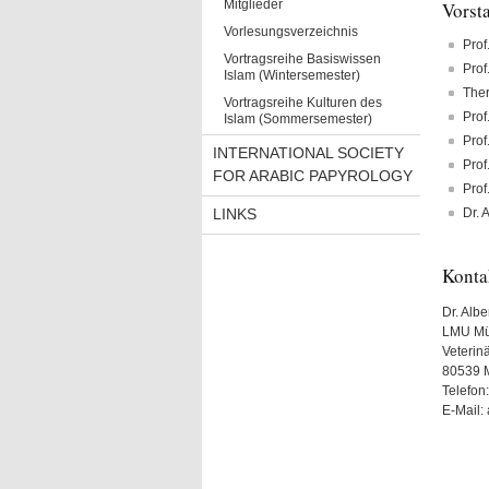
Mitglieder
Vorst
Vorlesungsverzeichnis
Prof
Vortragsreihe Basiswissen
Prof
Islam (Wintersemester)
Ther
Vortragsreihe Kulturen des
Prof
Islam (Sommersemester)
Prof
INTERNATIONAL SOCIETY
Prof
FOR ARABIC PAPYROLOGY
Prof
LINKS
Dr. 
Kont
Dr. Albe
LMU Mün
Veterinä
80539 
Telefon
E-Mail: 