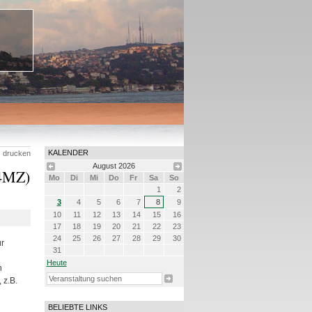
KALENDER
drucken
August
2026
(4MZ)
Mo
Di
Mi
Do
Fr
Sa
So
1
2
3
4
5
6
7
8
9
10
11
12
13
14
15
16
17
18
19
20
21
22
23
24
25
26
27
28
29
30
r
31
Heute
h
 z.B.
BELIEBTE LINKS