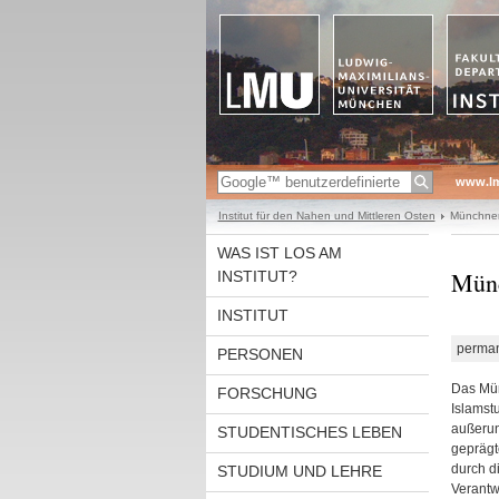
www.l
Institut für den Nahen und Mittleren Osten
Münchner 
WAS IST LOS AM
Münc
INSTITUT?
INSTITUT
perman
PERSONEN
Das Mün
FORSCHUNG
Islamst
außerun
STUDENTISCHES LEBEN
geprägt
durch d
STUDIUM UND LEHRE
Verantw