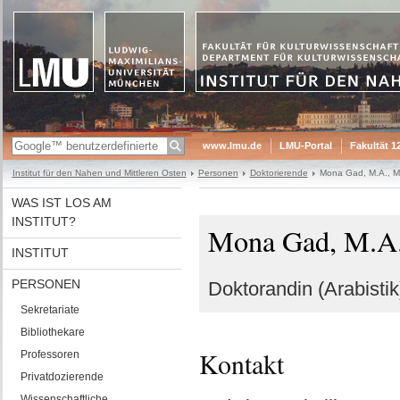
www.lmu.de
LMU-Portal
Fakultät 1
Institut für den Nahen und Mittleren Osten
Personen
Doktorierende
Mona Gad, M.A., M
WAS IST LOS AM
INSTITUT?
Mona Gad, M.A.
INSTITUT
PERSONEN
Doktorandin (Arabistik
Sekretariate
Bibliothekare
Kontakt
Professoren
Privatdozierende
Wissenschaftliche