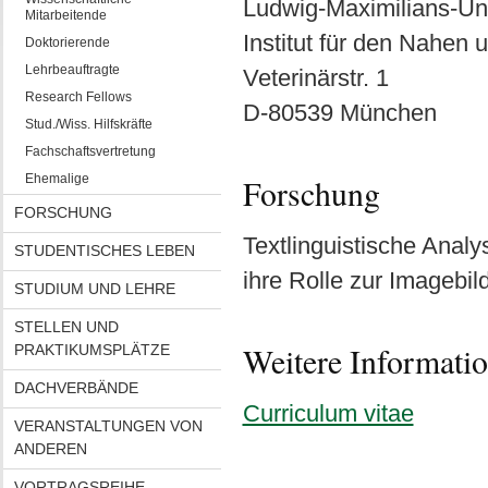
Ludwig-Maximilians-Uni
Mitarbeitende
Institut für den Nahen 
Doktorierende
Lehrbeauftragte
Veterinärstr. 1
Research Fellows
D-80539 München
Stud./Wiss. Hilfskräfte
Fachschaftsvertretung
Ehemalige
Forschung
FORSCHUNG
Textlinguistische Anal
STUDENTISCHES LEBEN
ihre Rolle zur Imagebil
STUDIUM UND LEHRE
STELLEN UND
Weitere Informati
PRAKTIKUMSPLÄTZE
DACHVERBÄNDE
Curriculum vitae
VERANSTALTUNGEN VON
ANDEREN
VORTRAGSREIHE