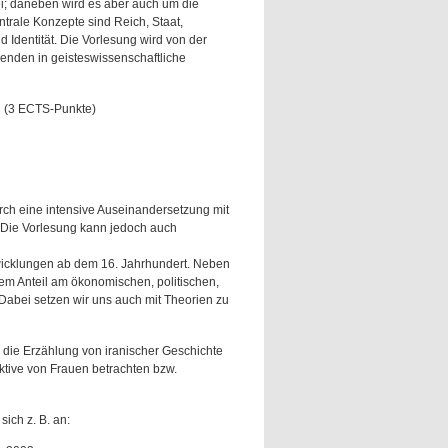
i; daneben wird es aber auch um die
ntrale Konzepte sind Reich, Staat,
d Identität. Die Vorlesung wird von der
renden in geisteswissenschaftliche
g (3 ECTS-Punkte)
rch eine intensive Auseinandersetzung mit
 Die Vorlesung kann jedoch auch
twicklungen ab dem 16. Jahrhundert. Neben
rem Anteil am ökonomischen, politischen,
Dabei setzen wir uns auch mit Theorien zu
r die Erzählung von iranischer Geschichte
tive von Frauen betrachten bzw.
ich z. B. an: