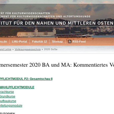
mu.de
LMU-Portal
Fakultät 12
Sitemap
RSS-Feed
und Lehre
Vorlesungsverzeichnis
2020 SoSe
ersemester 2020 BA und MA: Kommentiertes Vor
A-PFLICHTMODUL P2: Gesamtschau II
A-WAHLPFLICHTMODULE
Sprachkurse
 Grundkurse
 Aufbaukurse
Vertiefungsmodule