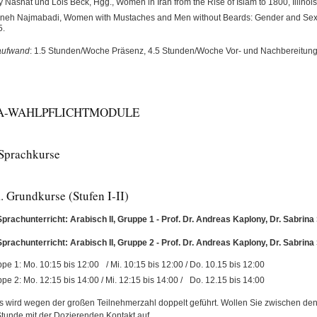
y Nashat und Lois Beck, Hgg., Women in Iran from the Rise of Islam to 1800, Illinois
neh Najmabadi, Women with Mustaches and Men without Beards: Gender and Sexual 
5.
aufwand
: 1.5 Stunden/Woche Präsenz, 4.5 Stunden/Woche Vor- und Nachbereitun
 BA-WAHLPFLICHTMODULE
 Sprachkurse
a. Grundkurse (Stufen I-II)
prachunterricht: Arabisch II, Gruppe 1 - Prof. Dr. Andreas Kaplony, Dr. Sabrina 
prachunterricht: Arabisch II, Gruppe 2 - Prof. Dr. Andreas Kaplony, Dr. Sabrina 
pe 1: Mo. 10:15 bis 12:00 / Mi. 10:15 bis 12:00 / Do. 10.15 bis 12:00
pe 2: Mo. 12:15 bis 14:00 / Mi. 12:15 bis 14:00 / Do. 12.15 bis 14:00
s wird wegen der großen Teilnehmerzahl doppelt geführt. Wollen Sie zwischen d
Stunde mit der Dozierenden Kontakt auf.