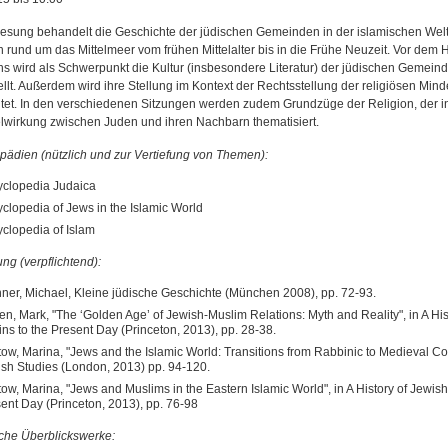
lesung behandelt die Geschichte der jüdischen Gemeinden in der islamischen Wel
rund um das Mittelmeer vom frühen Mittelalter bis in die Frühe Neuzeit. Vor dem 
 wird als Schwerpunkt die Kultur (insbesondere Literatur) der jüdischen Gemeind
llt. Außerdem wird ihre Stellung im Kontext der Rechtsstellung der religiösen Mind
tet. In den verschiedenen Sitzungen werden zudem Grundzüge der Religion, der i
wirkung zwischen Juden und ihren Nachbarn thematisiert.
pädien (nützlich und zur Vertiefung von Themen):
clopedia Judaica
clopedia of Jews in the Islamic World
clopedia of Islam
ng (verpflichtend):
ner, Michael, Kleine jüdische Geschichte (München 2008), pp. 72-93.
n, Mark, "The ‘Golden Age’ of Jewish-Muslim Relations: Myth and Reality", in A Hi
ins to the Present Day (Princeton, 2013), pp. 28-38.
ow, Marina, "Jews and the Islamic World: Transitions from Rabbinic to Medieval C
sh Studies (London, 2013) pp. 94-120.
ow, Marina, "Jews and Muslims in the Eastern Islamic World", in A History of Jewish
ent Day (Princeton, 2013), pp. 76-98
sche Überblickswerke: