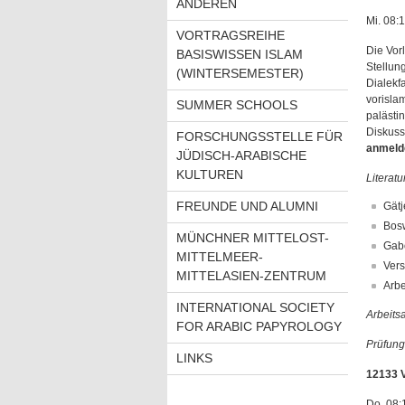
ANDEREN
Mi. 08:1
VORTRAGSREIHE
Die Vorl
BASISWISSEN ISLAM
Stellun
(WINTERSEMESTER)
Dialekf
vorisla
SUMMER SCHOOLS
palästi
Diskuss
FORSCHUNGSSTELLE FÜR
anmelde
JÜDISCH-ARABISCHE
KULTUREN
Literatu
FREUNDE UND ALUMNI
Gätj
Bosw
MÜNCHNER MITTELOST-
Gabo
MITTELMEER-
Vers
MITTELASIEN-ZENTRUM
Arbe
INTERNATIONAL SOCIETY
Arbeits
FOR ARABIC PAPYROLOGY
Prüfung
LINKS
12133 V
Do. 08: