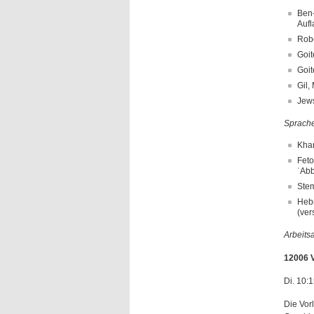
Ben-
Aufl
Robe
Goit
Goit
Gil,
Jews
Sprache
Khan
Feto
ʿAbb
Stem
Hebr
(ver
Arbeits
12006 V
Di. 10:1
Die Vor