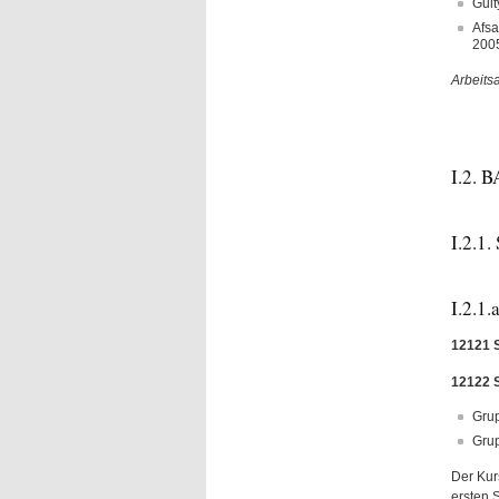
Guit
Afsa
200
Arbeits
I.2.
I.2.1.
I.2.1.
12121 S
12122 S
Grup
Grup
Der Kur
ersten 