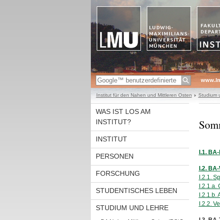
www.l
Institut für den Nahen und Mittleren Osten
Studium 
WAS IST LOS AM
Somm
INSTITUT?
INSTITUT
I.1. B
PERSONEN
I.2. B
FORSCHUNG
I.2.1. 
I.2.1.a.
STUDENTISCHES LEBEN
I.2.1.b.
I.2.2. 
STUDIUM UND LEHRE