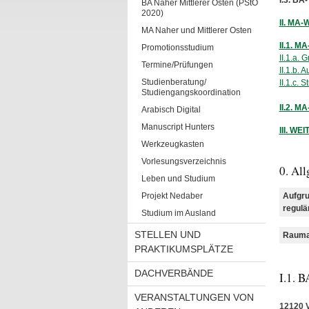
I.3. B
BA Naher Mittlerer Osten (PStO
2020)
II. MA
MA Naher und Mittlerer Osten
II.1. 
Promotionsstudium
II.1.a. 
Termine/Prüfungen
II.1.b. 
Studienberatung/
II.1.c. 
Studiengangskoordination
II.2. 
Arabisch Digital
Manuscript Hunters
III. W
Werkzeugkasten
Vorlesungsverzeichnis
0. Al
Leben und Studium
Projekt Nedaber
Aufgru
regulä
Studium im Ausland
STELLEN UND
Rauman
PRAKTIKUMSPLÄTZE
DACHVERBÄNDE
I.1.
VERANSTALTUNGEN VON
12120 V