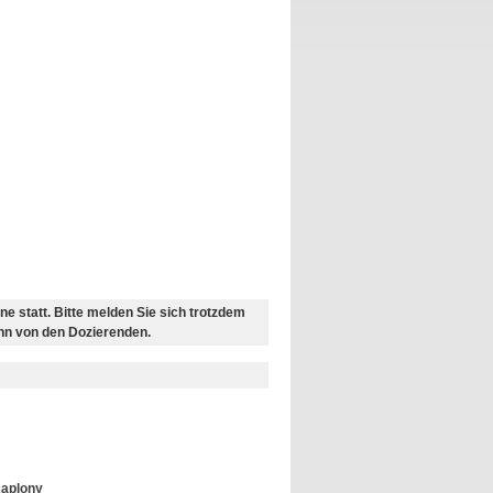
e statt. Bitte melden Sie sich trotzdem
ann von den Dozierenden.
Kaplony