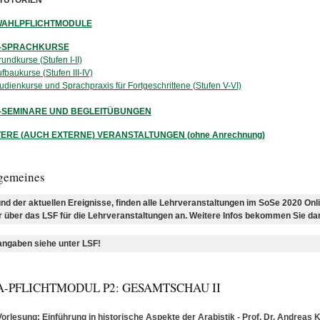
A-TUTORIEN
-WAHLPFLICHTMODULE
MA-SPRACHKURSE
Grundkurse (Stufen I-II)
Aufbaukurse (Stufen III-IV)
Studienkurse und Sprachpraxis für Fortgeschrittene (Stufen V-VI)
MA-SEMINARE UND BEGLEITÜBUNGEN
EITERE (AUCH EXTERNE) VERANSTALTUNGEN (ohne Anrechnung)
lgemeines
nd der aktuellen Ereignisse, finden alle Lehrveranstaltungen im SoSe 2020 Onlin
r über das LSF für die Lehrveranstaltungen an. Weitere Infos bekommen Sie d
gaben siehe unter LSF!
 BA-PFLICHTMODUL P2: GESAMTSCHAU II
orlesung: Einführung in historische Aspekte der Arabistik - Prof. Dr. Andreas 