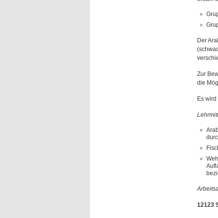
Grup
Grup
Der Ara
(schwac
verschi
Zur Bew
die Mög
Es wird 
Lehrmitt
Arab
durc
Fisc
Wehr
Aufl
bezi
Arbeits
12123 S