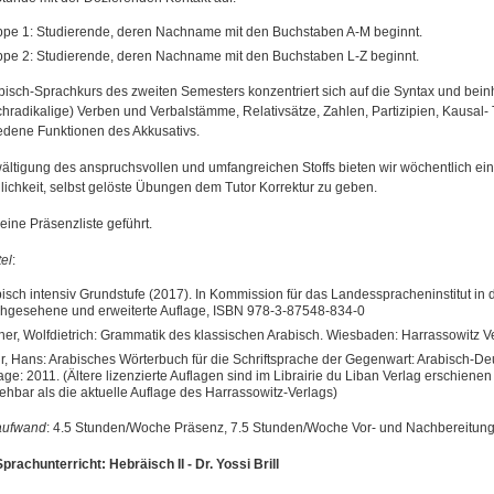
pe 1: Studierende, deren Nachname mit den Buchstaben A-M beginnt.
pe 2: Studierende, deren Nachname mit den Buchstaben L-Z beginnt.
bisch-Sprachkurs des zweiten Semesters konzentriert sich auf die Syntax und bein
hradikalige) Verben und Verbalstämme, Relativsätze, Zahlen, Partizipien, Kausal-
edene Funktionen des Akkusativs.
ältigung des anspruchsvollen und umfangreichen Stoffs bieten wir wöchentlich ei
lichkeit, selbst gelöste Übungen dem Tutor Korrektur zu geben.
eine Präsenzliste geführt.
el
:
isch intensiv Grundstufe (2017). In Kommission für das Landesspracheninstitut in 
hgesehene und erweiterte Auflage, ISBN 978-3-87548-834-0
her, Wolfdietrich: Grammatik des klassischen Arabisch. Wiesbaden: Harrassowitz Ve
, Hans: Arabisches Wörterbuch für die Schriftsprache der Gegenwart: Arabisch-De
age: 2011. (Ältere lizenzierte Auflagen sind im Librairie du Liban Verlag erschien
ehbar als die aktuelle Auflage des Harrassowitz-Verlags)
aufwand
: 4.5 Stunden/Woche Präsenz, 7.5 Stunden/Woche Vor- und Nachbereitun
prachunterricht: Hebräisch II - Dr. Yossi Brill