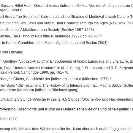
Sasson, Hillel Haim, Geschichte des jüdischen Volkes: Von den Anfängen bis zu
agen), Band II.
rt Brody, The Geonim of Babylonia and the Shaping of Medieval Jewish Culture (
ein, Shlomo Dov, Jews and Arabs: Their Contacts Through the Ages (New York 196
ein, Shlomo, A Mediterranean Society (Berkley 1967-1993).
 Moshe, The History of Palestine (Cambridge 1992), pp. 490-777
 in Islamic Countries in the Middle Ages (Leiden and Boston 2004).
 und Literatur:
, Geoffrey, "Judaeo-Arabic", in Encyclopedia of Arabic Language and Literature, Ba
n, Paul, "Judaeo-Arabic Literature", in M. J. Young, J. D. Latham, and R. B. Serjean
asid Period, Cambridge 1990, pp. 461–76.
berger, Günter, Geschichte der jüdischen Literatur (München 1977).*
ew Bible / Old Testament. The History of Its Interpretation, Ed. Magne Sæbø (Gött
schiedene Kapitel zur jüdischen Bibelauslegung)
aufwand
: 1.5 Stunden/Woche Präsenz, 4.5 Stunden/Woche Vor- und Nachbereitun
orlesung: Geschichte und Kultur des Osmanischen Reichs und der Republik Tür
5 bis 12:00
lesung setzt die aus dem Wintersemester fort, kann aber auch unabhängig besucht 