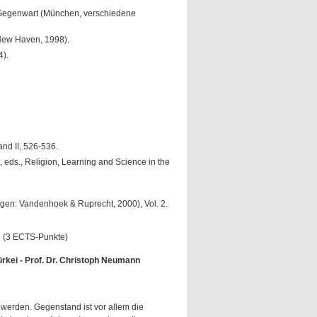
r Gegenwart (München, verschiedene
New Haven, 1998).
4).
nd II, 526-536.
t, eds., Religion, Learning and Science in the
ingen: Vandenhoek & Ruprecht, 2000), Vol. 2.
g (3 ECTS-Punkte)
kei - Prof. Dr. Christoph Neumann
werden. Gegenstand ist vor allem die