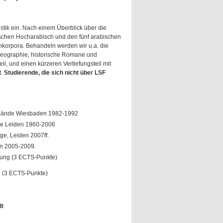
istik ein. Nach einem Überblick über die
schen Hocharabisch und den fünf arabischen
nkorpora. Behandeln werden wir u.a. die
 Geographie, historische Romane und
l, und einen kürzeren Vertiefungsteil mit
t.
Studierende, die sich nicht über LSF
 3 Bände Wiesbaden 1982-1992
nde Leiden 1960-2006
ge, Leiden 2007ff.
en 2005-2009.
tung (3 ECTS-Punkte)
g (3 ECTS-Punkte)
dt