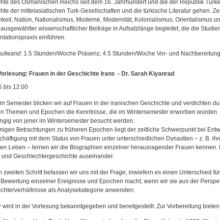
hte des Osmanischen Reichs seit dem 16. Jahrhundert und die der Republik Türke
te der mittelasiatischen Turk-Gesellschaften und die türkische Literatur gehen. Ze
hkeit, Nation, Nationalismus, Moderne, Modernität, Kolonialismus, Orientalismus un
 ausgewählter wissenschaftlicher Beiträge in Aufsatzlänge begleitet, die die Studie
tationspraxis einführen.
aufwand
: 1.5 Stunden/Woche Präsenz, 4.5 Stunden/Woche Vor- und Nachbereitun
orlesung: Frauen in der Geschichte Irans - Dr. Sarah Kiyanrad
5 bis 12:00
em Semester blicken wir auf Frauen in der iranischen Geschichte und verdichten du
en Themen und Epochen die Kenntnisse, die im Wintersemester erworben wurden.
gig von jener im Wintersemester besucht werden.
nigen Betrachtungen zu früheren Epochen liegt der zeitliche Schwerpunkt bei En
chäftigung mit dem Status von Frauen unter unterschiedlichen Dynastien – z. B. ih
llen Leben – lernen wir die Biographien einzelner herausragender Frauen kennen. 
 und Geschlechtergeschichte auseinander.
m zweiten Schritt befassen wir uns mit der Frage, inwiefern es einen Unterschied fü
 Bewertung einzelner Ereignisse und Epochen macht, wenn wir sie aus der Perspek
chterverhältnisse als Analysekategorie anwenden.
r
wird in der Vorlesung bekanntgegeben und bereitgestellt. Zur Vorbereitung bieten s