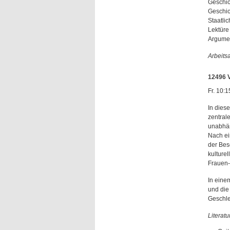
Geschic
Geschich
Staatlic
Lektüre
Argumen
Arbeits
12496 V
Fr. 10:1
In dies
zentral
unabhän
Nach ei
der Bes
kulture
Frauen-
In eine
und die
Geschle
Literatu