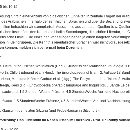
5 bis 10:15
esung führt in einer Anzahl von didaktischen Einheiten in zentrale Fragen der Arab
g des Arabischen innerhalb der semitischen Sprachen und über die Beziehung zwi
amilien betrachten wir exemplarisch Ausschnitte aus zentralen Quellen bzw. Quelle
mischen Inschriften, den Koran, die Hadith-Sammlungen, die schöne Literatur, die
nensische Filme. - Die einzelnen Vorlesungen haben je einen längeren Vorlesungstei
ion in Kleingruppen. Die Kenntnis orientalischer Sprachen wird nicht vorausgesetz
n können, melden sich per e-mail beim Dozenten.
r
:
e, Helmut und Fischer, Wolfdietrich (Hgg.), Grundriss der Arabischen Philologie,
orth, Cliffort Edmund et al. (Hgg.), The Encyclopaedia of Islam, 2. Auflage 13 Bä
rieau, Marc und Krämer, Gudrun et al. (Hgg.), The Encyclopaedia of Islam, 3. Aufla
teegh, Kees (Hg.), Encyclopedia of Arabic language and linguistics, 5 Bände Leid
itsaufwand: 1.5 Stunden/Woche Präsenz, 4.5 Stunden/Woche Vor- und Nachberei
aufwand
: 1.5 Stunden/Woche Präsenz, 4.5 Stunden/Woche Vor- und Nachbereitun
: Klausur in der letzten Sitzung (und Probeklausur in Sitzung 9).
orlesung: Das Judentum im Nahen Osten im Überblick - Prof. Dr. Ronny Vollan
15 bis 10:00