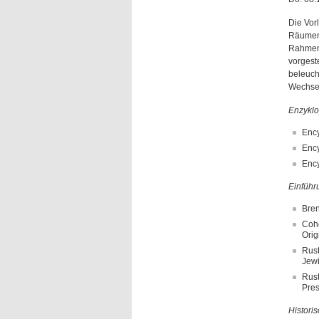
Die Vor
Räumen 
Rahmens
vorgeste
beleuch
Wechsel
Enzyklo
Ency
Ency
Ency
Einführu
Bren
Cohe
Orig
Rust
Jewi
Rust
Pres
Histori