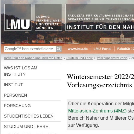
www.lmu.de
LMU-Portal
Fakultät 1
Institut für den Nahen und Mittleren Osten
Studium und Lehre
Vorlesungsverzeichnis
2
WAS IST LOS AM
Wintersemester 2022/
INSTITUT?
Vorlesungsverzeichnis
INSTITUT
PERSONEN
Über die Kooperation der Mitg
FORSCHUNG
Mittelasien-Zentrums (4MZ)
ste
STUDENTISCHES LEBEN
Bereich Naher und Mittlerer O
zur Verfügung.
STUDIUM UND LEHRE