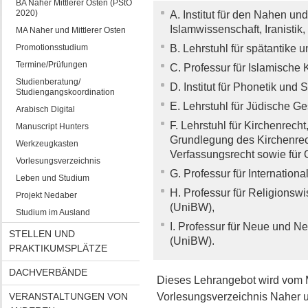
BA Naher Mittlerer Osten (PStO
2020)
A. Institut für den Nahen und
Islamwissenschaft, Iranistik
MA Naher und Mittlerer Osten
Promotionsstudium
B. Lehrstuhl für spätantike 
Termine/Prüfungen
C. Professur für Islamische
Studienberatung/
D. Institut für Phonetik und
Studiengangskoordination
E. Lehrstuhl für Jüdische Ge
Arabisch Digital
F. Lehrstuhl für Kirchenrech
Manuscript Hunters
Grundlegung des Kirchenre
Werkzeugkasten
Verfassungsrecht sowie für 
Vorlesungsverzeichnis
G. Professur für Internationa
Leben und Studium
H. Professur für Religionsw
Projekt Nedaber
(UniBW),
Studium im Ausland
I. Professur für Neue und N
STELLEN UND
(UniBW).
PRAKTIKUMSPLÄTZE
DACHVERBÄNDE
Dieses Lehrangebot wird vom
VERANSTALTUNGEN VON
Vorlesungsverzeichnis Naher u