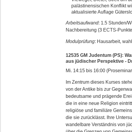
palästinensischen Konflikt wi
aktualisierte Auflage Güters
Arbeitsaufwand
: 1.5 Stunden/
Nachbereitung (3 ECTS-Punkte
Modulprüfung
: Hausarbeit, wah
12535 GM Judentum (PS): Wan
aus jüdischer Perspektive - D
Mi. 14:15 bis 16:00 (Proseminar
Im Zentrum dieses Kurses ste
von der Antike bis zur Gegenwa
bedeutsame und prägende Ereign
die in eine neue Religion eintri
religiöse und familiäre Gemeinsc
die sie zurücklässt. Ihre Unters
wandelbare Verständnis von jüdi
über die Grenzen von Gemeinsc