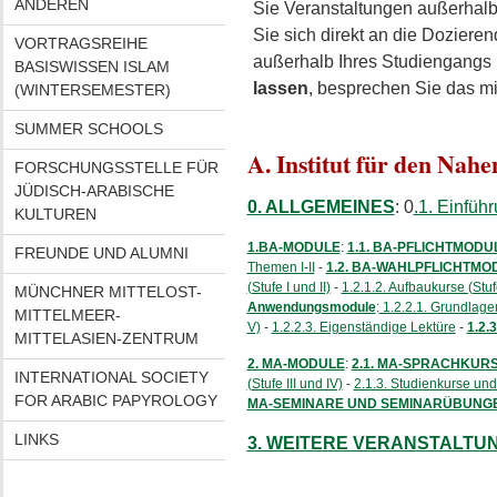
ANDEREN
Sie Veranstaltungen außerhal
Sie sich direkt an die Doziere
VORTRAGSREIHE
außerhalb Ihres Studiengangs
BASISWISSEN ISLAM
lassen
, besprechen Sie das mi
(WINTERSEMESTER)
SUMMER SCHOOLS
A. Institut für den Nah
FORSCHUNGSSTELLE FÜR
JÜDISCH-ARABISCHE
0. ALLGEMEINES
: 0
.1. Einfüh
KULTUREN
1.BA-MODULE
:
1.1. BA-PFLICHTMODU
FREUNDE UND ALUMNI
Themen I-II
-
1.2. BA-WAHLPFLICHTMO
(Stufe I und II)
-
1.2.1.2. Aufbaukurse (Stufe
MÜNCHNER MITTELOST-
Anwendungsmodule
:
1.2.2.1. Grundlagen
MITTELMEER-
V)
-
1.2.2.3. Eigenständige Lektüre
-
1.2.
MITTELASIEN-ZENTRUM
2. MA-MODULE
:
2.1. MA-SPRACHKUR
INTERNATIONAL SOCIETY
(Stufe III und IV)
-
2.1.3. Studienkurse und
FOR ARABIC PAPYROLOGY
MA-SEMINARE UND SEMINARÜBUNG
LINKS
3. WEITERE VERANSTALTU