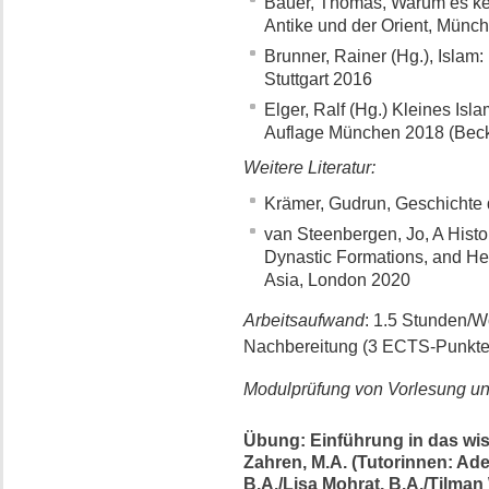
Bauer, Thomas, Warum es kein
Antike und der Orient, Mün
Brunner, Rainer (Hg.), Islam: 
Stuttgart 2016
Elger, Ralf (Hg.) Kleines Isla
Auflage München 2018 (Beck
Weitere Literatur:
Krämer, Gudrun, Geschichte 
van Steenbergen, Jo, A Histo
Dynastic Formations, and He
Asia, London 2020
Arbeitsaufwand
: 1.5 Stunden/
Nachbereitung (3 ECTS-Punkte
Modulprüfung von Vorlesung 
Übung: Einführung in das wis
Zahren, M.A. (Tutorinnen: Ade
B.A./Lisa Mohrat, B.A./Tilman