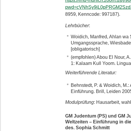
https://lmu-munich.zoom.us/j/
pwd=cVNhSy9jL0pPRGM2Sz
8959, Kenncode: 997187).
Lehrbücher
:
Woidich, Manfred, Ahlan wa S
Umgangssprache, Wiesbade
[obligatorisch]
(empfohlen) Abou El Nour, A. 
1: Kalaam Kull Yoom. Lingua
Weiterführende Literatur:
Behnstedt, P. & Woidich, M.:
Einführung. Brill, Leiden 200
Modulprüfung
: Hausarbeit, wah
GM Judentum (PS) und GM Ju
Weltzeiten – Einführung in di
des. Sophia Schmitt