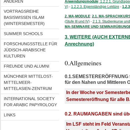
ANDEREN
Anwendungsmodule
:
1.2.2.1. Grundlagen
V)
-
1.2.2.3. Eigenständige Lektüre
-
1.2.
VORTRAGSREIHE
2. MA-MODULE
:
2.1. MA-SPRACHKUR
BASISWISSEN ISLAM
(Stufe III und IV)
-
2.1.3. Studienkurse und
(WINTERSEMESTER)
MA-SEMINARE UND SEMINARÜBUNG
SUMMER SCHOOLS
3. WEITERE (AUCH EXTERN
FORSCHUNGSSTELLE FÜR
Anrechnung)
JÜDISCH-ARABISCHE
KULTUREN
0.Allgemeines
FREUNDE UND ALUMNI
MÜNCHNER MITTELOST-
0.1.SEMESTERERÖFFNUNG für 
für den Nahen und Mittleren 
MITTELMEER-
MITTELASIEN-ZENTRUM
In der Woche vor Semesterbe
INTERNATIONAL SOCIETY
Semestereröffnung für alle 
FOR ARABIC PAPYROLOGY
0.2. RAUMANGABEN sind über
LINKS
Im LSF steht im
Feld Veranst