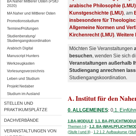
BA Naher Mittlerer Osten (PStO
arabische Philosophie (LMU)
2020)
Kunstgeschichte (LMU)
, am
E
MA Naher und Mittlerer Osten
insbesondere für Theologis
Promotionsstudium
Allgemeine Normen und Verfa
Termine/Prüfungen
Kirchenrecht (LMU)
.
Weitere 
Studienberatung/
Studiengangskoordination
Möchten Sie Veranstaltungen
Arabisch Digital
besuchen
, wenden Sie sich d
Manuscript Hunters
Veranstaltungen außerhalb I
Werkzeugkasten
Studiengang anrechnen las
Vorlesungsverzeichnis
Studiengangskoordination.
Leben und Studium
Projekt Nedaber
Studium im Ausland
A. Institut für den Nah
STELLEN UND
PRAKTIKUMSPLÄTZE
0. ALLGEMEINES
: 0
.1. Einfüh
DACHVERBÄNDE
1.BA-MODULE
:
1.1. BA-PFLICHTMODU
Themen I-II
-
1.2. BA-WAHLPFLICHTMO
VERANSTALTUNGEN VON
(Stufe I und II)
-
1.2.1.2. Aufbaukurse (Stufe