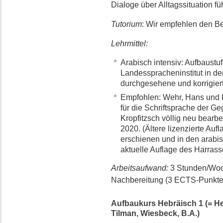
Dialoge über Alltagssituation fü
Tutorium
: Wir empfehlen den B
Lehrmittel:
Arabisch intensiv: Aufbaustu
Landesspracheninstitut in de
durchgesehene und korrigiert
Empfohlen: Wehr, Hans und K
für die Schriftsprache der G
Kropfitzsch völlig neu bearb
2020. (Ältere lizenzierte Aufl
erschienen und in den arabis
aktuelle Auflage des Harrass
Arbeitsaufwand:
3 Stunden/Woc
Nachbereitung (3 ECTS-Punkte
Aufbaukurs Hebräisch 1 (= Hebr
Tilman, Wiesbeck, B.A.)