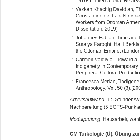
1910s)”. International Review
Vazken Khachig Davidian, Th
Constantinople: Late Ninetee
Workers from Ottoman Armenia
Dissertation, 2019)
Johannes Fabian, Time and t
Suraiya Faroqhi, Halil Berkt
the Ottoman Empire. (London
Carmen Valdivia, "Toward a 
Indigeneity in Contemporary 
Peripheral Cultural Productio
Francesca Merlan, "Indigenei
Anthropology, Vol. 50 (3),(20
Arbeitsaufwand
: 1.5 Stunden/
Nachbereitung (5 ECTS-Punkte
Modulprüfung
: Hausarbeit, wah
GM Turkologie (Ü): Übung zum