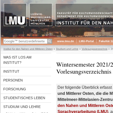
www.lmu.de
LMU-Portal
Fakultät 1
Institut für den Nahen und Mittleren Osten
Studium und Lehre
Vorlesungsverzeichnis
2
WAS IST LOS AM
Wintersemester 2021/
INSTITUT?
Vorlesungsverzeichnis
INSTITUT
PERSONEN
Der folgende Überblick erfasst
FORSCHUNG
und Mittlerer Osten, die die 
STUDENTISCHES LEBEN
Mittelmeer-Mittelasien-Zentr
den Nahen und Mittleren Ost
STUDIUM UND LEHRE
Sprachverarbeitung (LMU)
, 