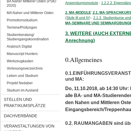
BA Naher Mittlerer Osten (PStO
Anwendungsmodule
-
1.2.2.3. Eigenstän
2020)
2. MA-MODULE
:
2.1. MA-SPRACHKUR
MA Naher und Mittlerer Osten
(Stufe III und IV)
-
2.1.3. Studienkurse und
Promotionsstudium
MA-SEMINARE UND SEMINARÜBUNG
Termine/Prüfungen
3. WEITERE (AUCH EXTERN
Studienberatung/
Studiengangskoordination
Anrechnung)
Arabisch Digital
Manuscript Hunters
0.Allgemeines
Werkzeugkasten
Vorlesungsverzeichnis
0.1.EINFÜHRUNGSVERANSTAL
Leben und Studium
und MA:
Projekt Nedaber
Do, 11.10.2018, ab 14:30 Uhr:
Studium im Ausland
alle BA- und MA-Studierenden 
STELLEN UND
den Nahen und Mittleren Osten,
PRAKTIKUMSPLÄTZE
Eingangsbereich/Treppenha
DACHVERBÄNDE
0.2. RAUMANGABEN sind über
VERANSTALTUNGEN VON