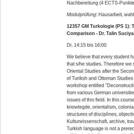
Nachbereitung (4 ECTS-Punkte
Modulprüfung
: Hausarbeit, wah
12357 GM Turkologie (PS 1): 
Comparison - Dr. Talin Suciy
Di. 14:15 bis 16:00
We believe that every student has
that s/he studies. Therefore we st
Oriental Studies after the Seco
of Turiksh and Ottoman Studies i
workshop entitled "Deconstructi
from various German universiti
issues of this field. In this cou
knowlegde, orientalism, colonia
structures of disciplines, objectiv
Kulturwissenschaft, archive, tr
Turkish language is not a prereq