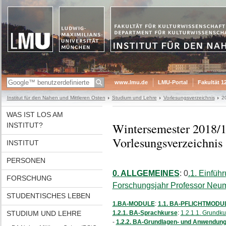
www.lmu.de
LMU-Portal
Fakultät 1
Institut für den Nahen und Mittleren Osten
Studium und Lehre
Vorlesungsverzeichnis
2
WAS IST LOS AM
Wintersemester 2018/
INSTITUT?
Vorlesungsverzeichnis
INSTITUT
PERSONEN
0. ALLGEMEINES
: 0
.1. Einfüh
FORSCHUNG
Forschungsjahr Professor Neu
STUDENTISCHES LEBEN
1.BA-MODULE
:
1.1. BA-PFLICHTMODU
STUDIUM UND LEHRE
1.2.1. BA-Sprachkurse
:
1.2.1.1. Grundkur
-
1.2.2. BA-Grundlagen- und Anwendun