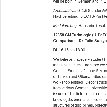
will be both in German and in E
Arbeitsaufwand
: 1.5 Stunden/
Nachbereitung (5 ECTS-Punkte
Modulprüfung
: Hausarbeit, wah
12358 GM Turkologie (Ü 1): T
Comparison - Dr. Talin Suciy
Di. 16:15 bis 18:00
We believe that every student has
that s/he studies. Therefore we st
Oriental Studies after the Seco
of Turiksh and Ottoman Studies i
workshop entitled "Deconstructi
from various German universiti
issues of this field. In this cou
knowlegde, orientalism, colonia
structures of disciplines, objectiv