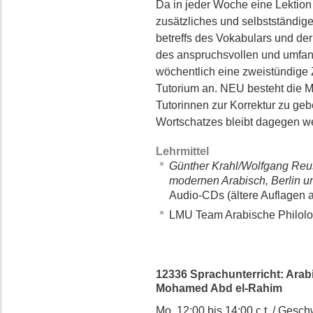
Da in jeder Woche eine Lektion 
zusätzliches und selbstständig
betreffs des Vokabulars und de
des anspruchsvollen und umfang
wöchentlich eine zweistündige
Tutorium an. NEU besteht die M
Tutorinnen zur Korrektur zu ge
Wortschatzes bleibt dagegen w
Lehrmittel
Günther Krahl/Wolfgang Reu
modernen Arabisch, Berlin 
Audio-CDs (ältere Auflagen 
LMU Team Arabische Philolog
12336 Sprachunterricht: Arabis
Mohamed Abd el-Rahim
Mo. 12:00 bis 14:00 c.t. / Geschw