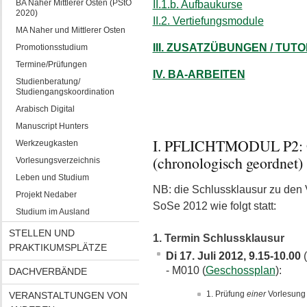
BA Naher Mittlerer Osten (PStO
II.1.b. Aufbaukurse
2020)
II.2. Vertiefungsmodule
MA Naher und Mittlerer Osten
III. ZUSATZÜBUNGEN / TUT
Promotionsstudium
Termine/Prüfungen
IV. BA-ARBEITEN
Studienberatung/
Studiengangskoordination
Arabisch Digital
Manuscript Hunters
I. PFLICHTMODUL P2
Werkzeugkasten
(chronologisch geordnet)
Vorlesungsverzeichnis
Leben und Studium
NB: die Schlussklausur zu den
Projekt Nedaber
SoSe 2012 wie folgt statt:
Studium im Ausland
STELLEN UND
1. Termin Schlussklausur
PRAKTIKUMSPLÄTZE
Di 17. Juli 2012, 9.15-10.00
(
- M010 (
Geschossplan
):
DACHVERBÄNDE
Prüfung
einer
Vorlesung
VERANSTALTUNGEN VON