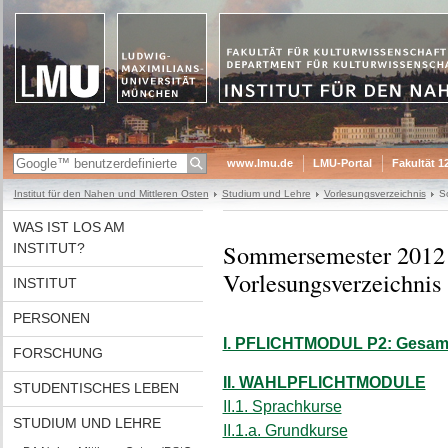
www.lmu.de
LMU-Portal
Fakultät 1
Institut für den Nahen und Mittleren Osten
Studium und Lehre
Vorlesungsverzeichnis
S
WAS IST LOS AM
Sommersemester 2012
INSTITUT?
Vorlesungsverzeichnis
INSTITUT
PERSONEN
I. PFLICHTMODUL P2: Gesamt
FORSCHUNG
II. WAHLPFLICHTMODULE
STUDENTISCHES LEBEN
II.1. Sprachkurse
STUDIUM UND LEHRE
II.1.a. Grundkurse