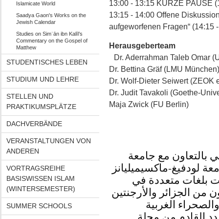
13:00 - 13:15 KURZE PAUSE (14
Islamicate World
13:15 - 14:00 Offene Diskussi
Saadya Gaon's Works on the
Jewish Calendar
aufgeworfenen Fragen“ (14:15 - 
Studies on Simʿān ibn Kalīl’s
Commentary on the Gospel of
Herausgeberteam
Matthew
Dr. Aderrahman Taleb Omar (Un
STUDENTISCHES LEBEN
Dr. Bettina Gräf (LMU München
STUDIUM UND LEHRE
Dr. Wolf-Dieter Seiwert (ZEOK e
Dr. Judit Tavakoli (Goethe-Unive
STELLEN UND
Maja Zwick (FU Berlin)
PRAKTIKUMSPLÄTZE
DACHVERBÄNDE
VERANSTALTUNGEN VON
ANDEREN
 بالتعاون مع جامعة
عة لودفيغ-ماكسيميليانز
VORTRAGSREIHE
دت بلغات متعددة في
BASISWISSEN ISLAM
(WINTERSEMESTER)
ن من الجزائر والأرجنتين
 والصحراء الغربية
SUMMER SCHOOLS
دد القادم من مجلة