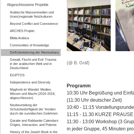
Abgeschlossene Projekte
Arabische Massenmedien und
(trans)regionale Netzkulturen
Beyond Conflict and Coexistence
ARCHES Projekt
Biblia Arabica
Communities of Knowledge
De/Kolonisierung der Westsahara
Gewalt, Flucht und Exil: Trauma
(@ B. Gräf)
in der arabischen Welt und in
Deutschland
EGIPTOS
Independence and Diversity
Programm
Maghreb im Wandel: Medien,
10:30 Uhr Begrüßung und Einf
Wissen und Macht (2016-2018,
abgeschlossen)
(11:30 Uhr deutscher Zeit)
Neubeurteilung der
10:40 - 11:15 Vorstellungsrunde
Schutzbedürftigkeit der Yeziden
durch die sunnitischen Gelehrten
11:15 - 11.30 KURZE PRAUSE (1
Qaraite and Rabbanite Calendars:
11:30 - 13:00 Workshop (3 Grup
Origins, Interaction, and Polemic
in jeder Gruppe, 45 Minuten pro 
History of the Jewish Book in the