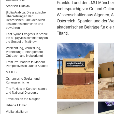
Frankfurt und der LMU München
Arabisch-Didaktik
mehrsprachig vor Ort und Online
Biblia Arabica: Die arabischen
Wissenschaftler aus Algerien, A
Übersetzungen der
Hebräischen Bibel/des Alten
Österreich, Spanien und der Wes
Testaments erforschen und
akademischen Beiträge für die n
bewahren
Tifariti.
East Syriac Exegesis in Arabic:
Ibn al-Ṭayyib's commentary on
the Gospel of Matthew
Verflechtung, Vermittlung,
Vernetzung (Entanglement,
Outreach, and Networking)
From Pre-Modern to Modern
Perspectives in Judaic Studies
MAJLIS
Osmanische Sozial- und
Kulturgeschichte
The Yezidis in Kurdish Islamic
and National Discourse
Travelers on the Margins
Urbane Ethiken
Vigilanzkulturen