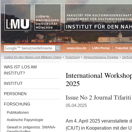
www.lmu.de
LMU-Portal
Fakultät 1
Institut für den Nahen und Mittleren Osten
Forschung
Abgeschlossene Projekte
De/Kol
WAS IST LOS AM
International Workshop 
INSTITUT?
2025
INSTITUT
PERSONEN
Issue No 2 Journal Tifariti
FORSCHUNG
05.04.2025
Publikationen
Arabische Papyrologie
Am 4. April 2025 veranstaltete d
Gewalt in zeitgenöss. SWANA-
(CIUT) in Kooperation mit der U
Gesellschaften