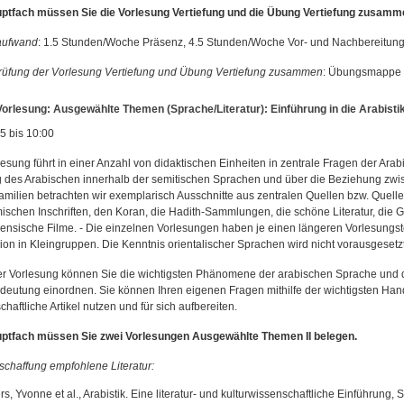
ptfach müssen Sie die Vorlesung Vertiefung und die Übung Vertiefung zusamm
aufwand
: 1.5 Stunden/Woche Präsenz, 4.5 Stunden/Woche Vor- und Nachbereitun
üfung der Vorlesung Vertiefung und Übung Vertiefung zusammen
: Übungsmappe
orlesung: Ausgewählte Themen (Sprache/Literatur): Einführung in die Arabistik
15 bis 10:00
esung führt in einer Anzahl von didaktischen Einheiten in zentrale Fragen der Arab
g des Arabischen innerhalb der semitischen Sprachen und über die Beziehung zwi
familien betrachten wir exemplarisch Ausschnitte aus zentralen Quellen bzw. Quell
mischen Inschriften, den Koran, die Hadith-Sammlungen, die schöne Literatur, die
nensische Filme. - Die einzelnen Vorlesungen haben je einen längeren Vorlesungstei
ion in Kleingruppen. Die Kenntnis orientalischer Sprachen wird nicht vorausgesetzt
r Vorlesung können Sie die wichtigsten Phänomene der arabischen Sprache und der a
edeutung einordnen. Sie können Ihren eigenen Fragen mithilfe der wichtigsten H
haftliche Artikel nutzen und für sich aufbereiten.
ptfach müssen Sie zwei Vorlesungen Ausgewählte Themen II belegen.
chaffung empfohlene Literatur:
rs, Yvonne et al., Arabistik. Eine literatur- und kulturwissenschaftliche Einführung, S