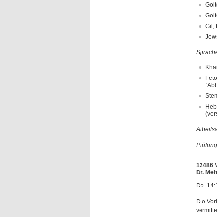
Goit
Goit
Gil,
Jews
Sprache
Khan
Feto
ʿAbb
Stem
Hebr
(ver
Arbeits
Prüfung
12486 V
Dr. Meh
Do. 14:
Die Vor
vermitt