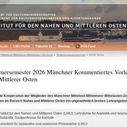
mu.de
LMU-Portal
Fakultät 12
Sitemap
RSS-Feed
Mittelost-Mittelmeer-Mittelasien-Zentrum
Vorlesungsverzeichnis
2026 SoSe
ersemester 2026 Münchner Kommentiertes Vorle
Mittlerer Osten
ie Kooperation der Mitglieder des Münchner Mittelost-Mittelmeer-Mittelasien-Z
n im Bereich Naher und Mittlerer Osten ein ungewöhnlich breites Lehrangebot
Institut für den Nahen und Mittleren Osten (LMU): Lehrstühle für Arabistik und Isla
 Judaistik, Gastprofessur für Iranistik
Lehrstuhl für spätantike und arabische Philosophie (LMU)