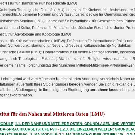
Professur für Islamische Kunstgeschichte (LMU)
Katholisch-Theologische Fakultät (LMU): Lehrstuhl für Kirchenrecht, insbesondere
chenrechts, Allgemeine Normen und Verfassungsrecht sowie für Orientalisches Kir
Historisches Seminar (LMU): Lehrstühle für Byzantinistik, für Geschichte des Frühe
chichte und Kultur, Professur für Mittelalterliche Jüdische Geschichte; Junior-Profe
Institut für Ägyptologie und Koptologie (LMU)
Institut für Kulturwissenschaften (UniBW): Professuren für internationale Politik und
 dem Schwerpunkt Islamund für Neue und Neueste Kulturgeschichte Nordafrikas
Juristische Fakultät (LMU): Honorarprofessur für Antike Rechtsgeschichte, insbeso
Evangelisch-Theologische Fakultät (LMU: Lehrstuhl für Religionswissenschaft und 
der gemeinsame Forschungstag des Münchner Mittelost-Mittelmeer-Mittelasien-Ze
 Lehrangebot wird vom Münchner Kommentierten Vorlesungsverzeichnis Naher und 
taltungen außerhalb Ihres Studienganges
belegen
, wenden Sie sich direkt an di
alb Ihres Studiengangs in Ihrem eigenen Studiengang
anrechnen lassen
, bespre
ngangskoordination.
stitut für den Nahen und Mittleren Osten (LMU)
MODULE
:
1.1. DER NAHE UND MITTLERE OSTEN: GRUNDLAGEN UND VERTIE
. BA-SPRACHKURSE (STUFE I-VI)
-
1.2.3. DIE EINZELNEN WELTEN: GRUNDL
 (STUFE III-IV)
-
2. MA-MODULE
:
2.1. MA-SPRACHKURSE (STUFE I-VI)
-
2.2