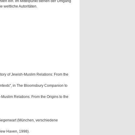
sten ein. Im Mittelpunkt stehen der Umgang
 weltliche Autoritäten.
story of Jewish-Muslim Relations: From the
ontexts", in The Bloomsbury Companion to
-Muslim Relations: From the Origins to the
r Gegenwart (München, verschiedene
New Haven, 1998).