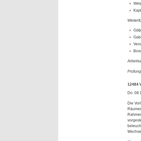
Weig
Kapl
Weiterfü
Gätj
Gabo
Vers
Bosw
Arbeits
Prüfung
12484 V
Do. 08:
Die Vor
Räumen 
Rahmens
vorgeste
beleuch
Wechsel