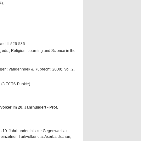
4).
nd II, 526-536.
t, eds., Religion, Learning and Science in the
ingen: Vandenhoek & Ruprecht, 2000), Vol. 2.
g (3 ECTS-Punkte)
völker im 20. Jahrhundert - Prof.
m 19. Jahrhundert bis zur Gegenwart zu
 einzelnen Turkvölker u.a. Aserbaidschan,