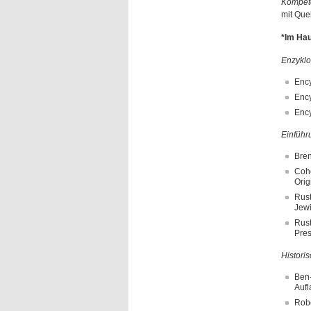
Kompet
mit Que
*Im Hau
Enzyklo
Ency
Ency
Ency
Einführu
Bren
Cohe
Orig
Rust
Jewi
Rust
Pres
Histori
Ben-
Aufl
Robe