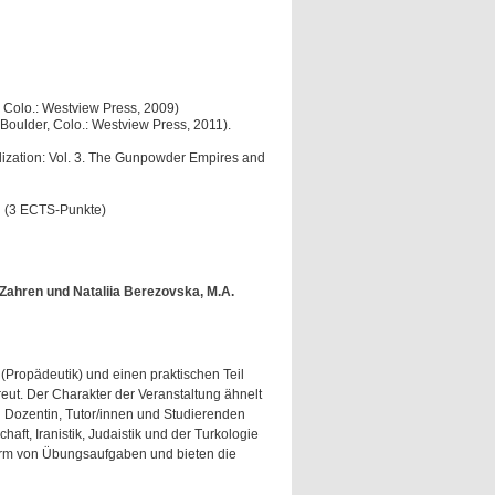
, Colo.: Westview Press, 2009)
oulder, Colo.: Westview Press, 2011).
ilization: Vol. 3. The Gunpowder Empires and
 (3 ECTS-Punkte)
 Zahren und Nataliia Berezovska, M.A.
(Propädeutik) und einen praktischen Teil
reut. Der Charakter der Veranstaltung ähnelt
 Dozentin, Tutor/innen und Studierenden
ft, Iranistik, Judaistik und der Turkologie
Form von Übungsaufgaben und bieten die