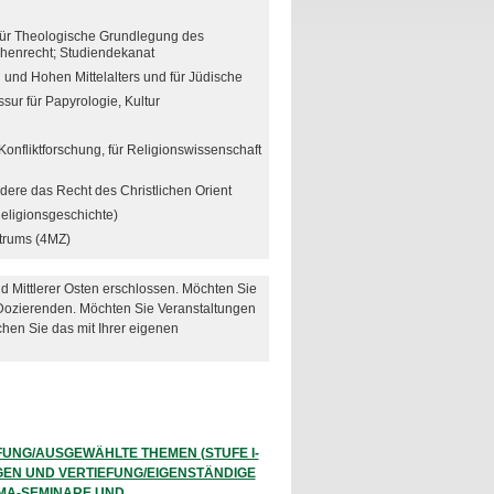
 für Theologische Grundlegung des
chenrecht; Studiendekanat
n und Hohen Mittelalters und für Jüdische
ssur für Papyrologie, Kultur
 Konfliktforschung, für Religionswissenschaft
ndere das Recht des Christlichen Orient
Religionsgeschichte)
ntrums (4MZ)
Mittlerer Osten erschlossen. Möchten Sie
e Dozierenden. Möchten Sie Veranstaltungen
chen Sie das mit Ihrer eigenen
FUNG/AUSGEWÄHLTE THEMEN (STUFE I-
AGEN UND VERTIEFUNG/EIGENSTÄNDIGE
. MA-SEMINARE UND