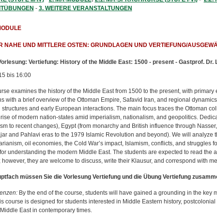
ITÜBUNGEN
-
3. WEITERE VERANSTALTUNGEN
MODULE
ER NAHE UND MITTLERE OSTEN: GRUNDLAGEN UND VERTIEFUNG/AUSGEWÄHL
orlesung:
Vertiefung:
History of the Middle East: 1500 - present - Gastprof. Dr
15 bis 16:00
urse examines the history of the Middle East from 1500 to the present, with prima
ens with a brief overview of the Ottoman Empire, Safavid Iran, and regional dynamic
l structures and early European interactions. The main focus traces the Ottoman co
 rise of modern nation-states amid imperialism, nationalism, and geopolitics. Dedi
ism to recent changes), Egypt (from monarchy and British influence through Nasser, 
ajar and Pahlavi eras to the 1979 Islamic Revolution and beyond). We will analyze t
arianism, oil economies, the Cold War’s impact, Islamism, conflicts, and struggles fo
 for understanding the modern Middle East. The students are expected to read the a
; however, they are welcome to discuss, write their Klausur, and correspond with m
ptfach müssen Sie die Vorlesung Vertiefung und die Übung Vertiefung zusamm
enzen
:
By the end of the course, students will have gained a grounding in the key 
s course is designed for students interested in Middle Eastern history, postcolonial p
 Middle East in contemporary times.