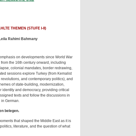
TE THEMEN (STUFE I-II)
. Leila Rahimi Bahmany
ry emphasis on developments since World War
s from the 16th century onward, including
llapse, colonial mandates, border redrawing,
cated sessions explore Turkey (from Kemalist
revolutions, and contemporary politics), and
hemes of state-building, modernization,
r identity and democracy, providing critical
ssigned texts and follow the discussions in
e in German.
en belegen.
moments that shaped the Middle East as it is
olitics, literature, and the question of what