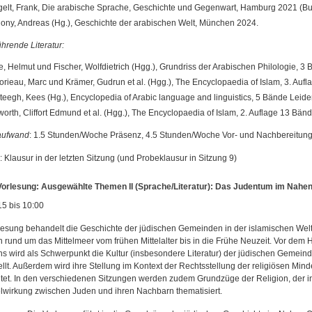
elt, Frank, Die arabische Sprache, Geschichte und Gegenwart, Hamburg 2021 (B
ony, Andreas (Hg.), Geschichte der arabischen Welt, München 2024.
hrende Literatur:
e, Helmut und Fischer, Wolfdietrich (Hgg.), Grundriss der Arabischen Philologie,
rieau, Marc und Krämer, Gudrun et al. (Hgg.), The Encyclopaedia of Islam, 3. Aufla
teegh, Kees (Hg.), Encyclopedia of Arabic language and linguistics, 5 Bände Leid
orth, Cliffort Edmund et al. (Hgg.), The Encyclopaedia of Islam, 2. Auflage 13 Bä
aufwand
: 1.5 Stunden/Woche Präsenz, 4.5 Stunden/Woche Vor- und Nachbereitun
: Klausur in der letzten Sitzung (und Probeklausur in Sitzung 9)
orlesung: Ausgewählte Themen II (Sprache/Literatur): Das Judentum im Nahen 
15 bis 10:00
lesung behandelt die Geschichte der jüdischen Gemeinden in der islamischen Wel
rund um das Mittelmeer vom frühen Mittelalter bis in die Frühe Neuzeit. Vor dem 
 wird als Schwerpunkt die Kultur (insbesondere Literatur) der jüdischen Gemeind
llt. Außerdem wird ihre Stellung im Kontext der Rechtsstellung der religiösen Mind
tet. In den verschiedenen Sitzungen werden zudem Grundzüge der Religion, der i
wirkung zwischen Juden und ihren Nachbarn thematisiert.