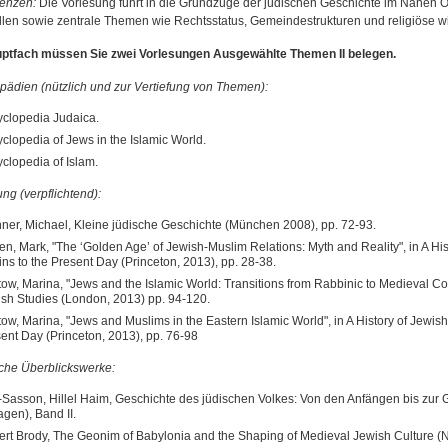
enzen:
Die Vorlesung führt in die Grundzüge der jüdischen Geschichte im Nahen O
llen sowie zentrale Themen wie Rechtsstatus, Gemeindestrukturen und religiöse wie
ptfach müssen Sie zwei Vorlesungen Ausgewählte Themen II belegen.
pädien (nützlich und zur Vertiefung von Themen):
clopedia Judaica.
clopedia of Jews in the Islamic World.
clopedia of Islam.
ng (verpflichtend):
ner, Michael, Kleine jüdische Geschichte (München 2008), pp. 72-93.
n, Mark, "The ‘Golden Age’ of Jewish-Muslim Relations: Myth and Reality", in A Hi
ins to the Present Day (Princeton, 2013), pp. 28-38.
ow, Marina, "Jews and the Islamic World: Transitions from Rabbinic to Medieval C
sh Studies (London, 2013) pp. 94-120.
ow, Marina, "Jews and Muslims in the Eastern Islamic World", in A History of Jewish
ent Day (Princeton, 2013), pp. 76-98
sche Überblickswerke:
Sasson, Hillel Haim, Geschichte des jüdischen Volkes: Von den Anfängen bis zu
agen), Band II.
rt Brody, The Geonim of Babylonia and the Shaping of Medieval Jewish Culture (