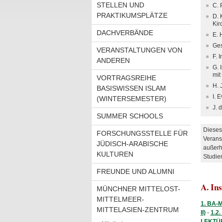
STELLEN UND
C. 
PRAKTIKUMSPLÄTZE
D. 
Kir
DACHVERBÄNDE
E. 
Ges
VERANSTALTUNGEN VON
F. 
ANDEREN
G. 
mit
VORTRAGSREIHE
H. 
BASISWISSEN ISLAM
I. 
(WINTERSEMESTER)
J. 
SUMMER SCHOOLS
Dieses
FORSCHUNGSSTELLE FÜR
Verans
JÜDISCH-ARABISCHE
außerh
KULTUREN
Studie
FREUNDE UND ALUMNI
A. In
MÜNCHNER MITTELOST-
MITTELMEER-
1. BA-
MITTELASIEN-ZENTRUM
II)
-
1.2
LEKTÜRE