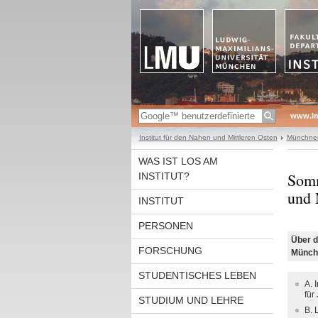
www.l
Institut für den Nahen und Mittleren Osten
Münchner 
WAS IST LOS AM
Somm
INSTITUT?
und 
INSTITUT
PERSONEN
Über d
FORSCHUNG
Münche
STUDENTISCHES LEBEN
A. 
für
STUDIUM UND LEHRE
B. 