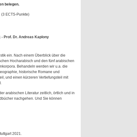
en belegen.
g (3 ECTS-Punkte)
 - Prof. Dr. Andreas Kaplony
istik ein. Nach einem Überblick über die
schen Hocharabisch und den fünf arabischen
enkorpora. Behandeln werden wir u.a. die
 Geographie, historische Romane und
l, und einen kürzeren Vertiefungsteil mit
.
rabischen Literatur zeitlich, örtlich und in
andbücher nachgehen. Und Sie können
tuttgart 2021.