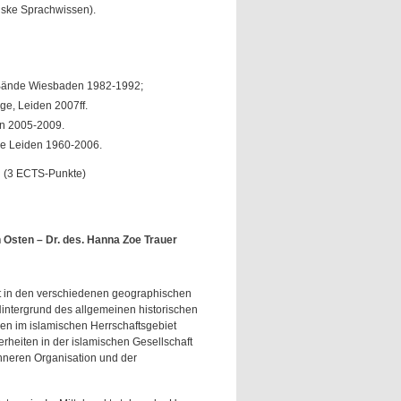
uske Sprachwissen).
 3 Bände Wiesbaden 1982-1992;
ge, Leiden 2007ff.
en 2005-2009.
nde Leiden 1960-2006.
g (3 ECTS-Punkte)
Osten – Dr. des. Hanna Zoe Trauer
t in den verschiedenen geographischen
Hintergrund des allgemeinen historischen
en im islamischen Herrschaftsgebiet
erheiten in der islamischen Gesellschaft
nneren Organisation und der