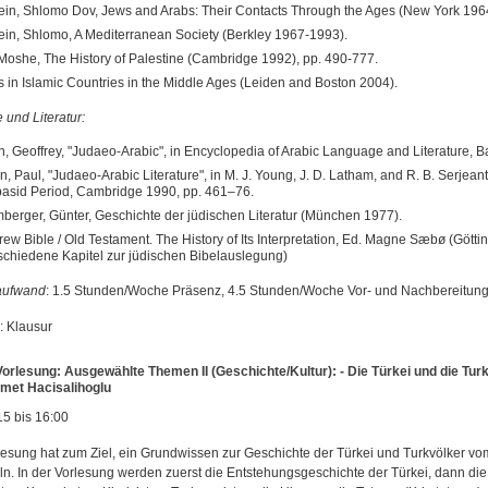
ein, Shlomo Dov, Jews and Arabs: Their Contacts Through the Ages (New York 196
ein, Shlomo, A Mediterranean Society (Berkley 1967-1993).
 Moshe, The History of Palestine (Cambridge 1992), pp. 490-777.
 in Islamic Countries in the Middle Ages (Leiden and Boston 2004).
 und Literatur:
, Geoffrey, "Judaeo-Arabic", in Encyclopedia of Arabic Language and Literature, Ba
n, Paul, "Judaeo-Arabic Literature", in M. J. Young, J. D. Latham, and R. B. Serjean
asid Period, Cambridge 1990, pp. 461–76.
berger, Günter, Geschichte der jüdischen Literatur (München 1977).
ew Bible / Old Testament. The History of Its Interpretation, Ed. Magne Sæbø (Gött
schiedene Kapitel zur jüdischen Bibelauslegung)
aufwand
: 1.5 Stunden/Woche Präsenz, 4.5 Stunden/Woche Vor- und Nachbereitun
: Klausur
orlesung: Ausgewählte Themen II (Geschichte/Kultur): - Die Türkei und die Turk
met Hacisalihoglu
15 bis 16:00
lesung hat zum Ziel, ein Grundwissen zur Geschichte der Türkei und Turkvölker vo
eln. In der Vorlesung werden zuerst die Entstehungsgeschichte der Türkei, dann die