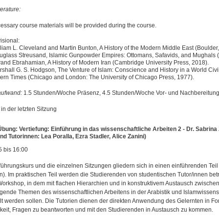
erature:
essary course materials will be provided during the course.
isional:
lliam L. Cleveland and Martin Bunton, A History of the Modern Middle East (Boulder
uglass Streusand, Islamic Gunpowder Empires: Ottomans, Safavids, and Mughals (B
vand Ebrahamian, A History of Modern Iran (Cambridge University Press, 2018).
rshall G. S. Hodgson, The Venture of Islam: Conscience and History in a World Civ
rn Times (Chicago and London: The University of Chicago Press, 1977).
aufwand:
1.5 Stunden/Woche Präsenz, 4.5 Stunden/Woche Vor- und Nachbereitung
in der letzten Sitzung
bung: Vertiefung: Einführung in das wissenschaftliche Arbeiten 2 - Dr. Sabrina
nd Tutorinnen: Lea Poralla, Ezra Stadler, Alice Zanini)
5 bis 16:00
führungskurs und die einzelnen Sitzungen gliedern sich in einen einführenden Teil 
en). Im praktischen Teil werden die Studierenden von studentischen Tutor/innen bet
orkshop, in dem mit flachen Hierarchien und in konstruktivem Austausch zwischen
gende Themen des wissenschaftlichen Arbeitens in der Arabistik und Islamwissenscha
elt werden sollen. Die Tutorien dienen der direkten Anwendung des Gelernten in 
keit, Fragen zu beantworten und mit den Studierenden in Austausch zu kommen.