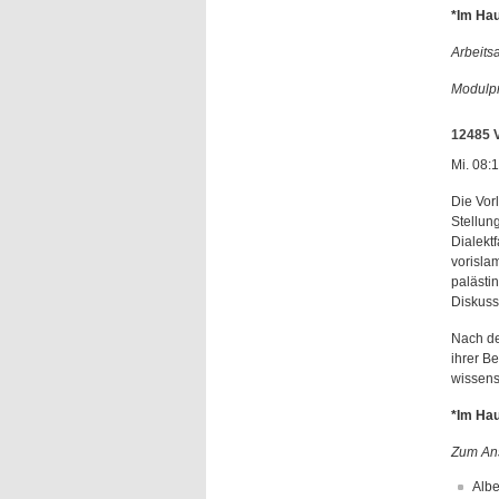
*Im Hau
Arbeits
Modulpr
12485 V
Mi. 08:
Die Vorl
Stellun
Dialekt
vorisla
palästi
Diskuss
Nach de
ihrer B
wissensc
*Im Hau
Zum Ans
Albe