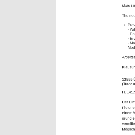
Main Lit
The nec
Prov
- Wi
- Do
- Er
- Ma
Mode
Arbeits
Klausur 
12555 Ü
(Tutor u
Fr. 14:1
Der Ein
(Tutori
einem W
grundle
vermitt
Möglich