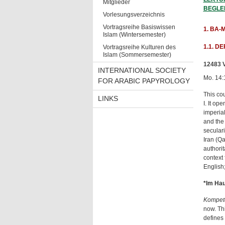
Mitglieder
BEGLE
Vorlesungsverzeichnis
Vortragsreihe Basiswissen
1. BA-
Islam (Wintersemester)
1.1. D
Vortragsreihe Kulturen des
Islam (Sommersemester)
12483 V
INTERNATIONAL SOCIETY
Mo. 14:
FOR ARABIC PAPYROLOGY
This co
LINKS
I. It op
imperia
and the
secular
Iran (Q
authorit
context
English
*Im Hau
Kompet
now. Thi
defines