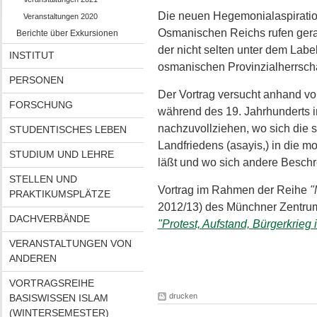
Die neuen Hegemonialaspiration
Veranstaltungen 2020
Osmanischen Reichs rufen gera
Berichte über Exkursionen
der nicht selten unter dem Labe
INSTITUT
osmanischen Provinzialherrscha
PERSONEN
Der Vortrag versucht anhand v
FORSCHUNG
während des 19. Jahrhunderts i
nachzuvollziehen, wo sich die 
STUDENTISCHES LEBEN
Landfriedens (asayis,) in die
STUDIUM UND LEHRE
läßt und wo sich andere Besch
STELLEN UND
Vortrag im Rahmen der Reihe
"
PRAKTIKUMSPLÄTZE
2012/13) des Münchner Zentrum
DACHVERBÄNDE
"Protest, Aufstand, Bürgerkrieg 
VERANSTALTUNGEN VON
ANDEREN
VORTRAGSREIHE
drucken
BASISWISSEN ISLAM
(WINTERSEMESTER)