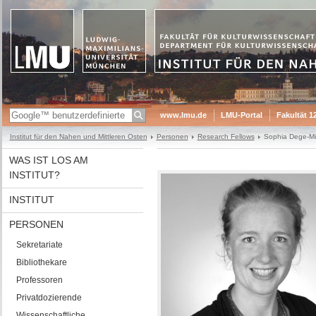
www.lmu.de
LMU-Portal
Fakultät 1
Institut für den Nahen und Mittleren Osten
Personen
Research Fellows
Sophia Dege-Mü
WAS IST LOS AM
INSTITUT?
INSTITUT
PERSONEN
Sekretariate
Bibliothekare
Professoren
Privatdozierende
Wissenschaftliche