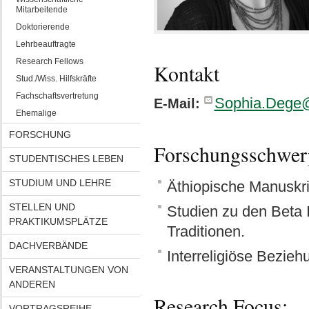
Mitarbeitende
Doktorierende
Lehrbeauftragte
Research Fellows
Kontakt
Stud./Wiss. Hilfskräfte
Fachschaftsvertretung
Sophia.Dege
E-Mail:
Ehemalige
FORSCHUNG
Forschungsschwer
STUDENTISCHES LEBEN
STUDIUM UND LEHRE
Äthiopische Manuskri
STELLEN UND
Studien zu den Beta I
PRAKTIKUMSPLÄTZE
Traditionen.
DACHVERBÄNDE
Interreligiöse Beziehu
VERANSTALTUNGEN VON
ANDEREN
Research Focus:
VORTRAGSREIHE