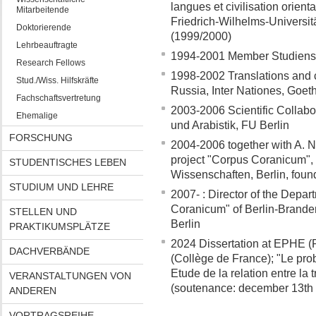
langues et civilisation orien
Mitarbeitende
Friedrich-Wilhelms-Universit
Doktorierende
(1999/2000)
Lehrbeauftragte
1994-2001 Member Studienst
Research Fellows
1998-2002 Translations and 
Stud./Wiss. Hilfskräfte
Russia, Inter Nationes, Goeth
Fachschaftsvertretung
2003-2006 Scientific Collabora
Ehemalige
und Arabistik, FU Berlin
FORSCHUNG
2004-2006 together with A. N
project "Corpus Coranicum",
STUDENTISCHES LEBEN
Wissenschaften, Berlin, fou
STUDIUM UND LEHRE
2007- : Director of the Depar
Coranicum" of Berlin-Brand
STELLEN UND
Berlin
PRAKTIKUMSPLÄTZE
2024 Dissertation at EPHE (P
DACHVERBÄNDE
(Collège de France); "Le pro
Etude de la relation entre la 
VERANSTALTUNGEN VON
(soutenance: december 13th
ANDEREN
VORTRAGSREIHE