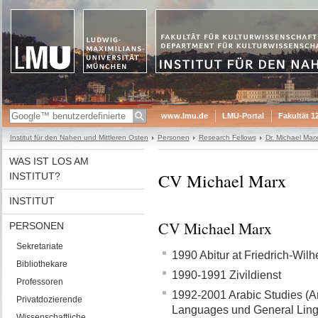
www.lmu.de
LMU-Portal
Fakultät 1
Institut für den Nahen und Mittleren Osten
Personen
Research Fellows
Dr. Michael Mar
WAS IST LOS AM
CV Michael Marx
INSTITUT?
INSTITUT
CV Michael Marx
PERSONEN
Sekretariate
1990 Abitur at Friedrich-Wil
Bibliothekare
1990-1991 Zivildienst
Professoren
1992-2001 Arabic Studies (Ar
Privatdozierende
Languages und General Lingui
Wissenschaftliche