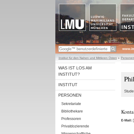
www.l
Institut für den Nahen und Mittleren Osten
Persone
WAS IST LOS AM
INSTITUT?
Phi
INSTITUT
Studen
PERSONEN
Sekretariate
Konta
Bibliothekare
Professoren
E-Mail:
Privatdozierende
Wissenschaftliche