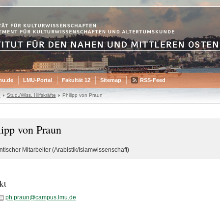
mu.de
LMU-Portal
Fakultät 12
Sitemap
RSS-Feed
n
Stud./Wiss. Hilfskräfte
Philipp von Praun
lipp von Praun
tischer Mitarbeiter (Arabistik/Islamwissenschaft)
kt
ph.praun@campus.lmu.de