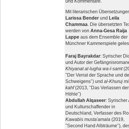
und Kommentare.
Mit literarischen Übersetzunge
Larissa Bender
und
Leila
Chammaa
. Die übersetzten Te
werden von
Anna-Gesa Raija
Lappe
aus dem Ensemble der
Münchner Kammerspiele geles
Faraj Bayrakdar
: Syrischer Di
und Autor der Gefängnisroman
Khiyanat al-lugha wa-l-samt
(2
"Der Verrat der Sprache und d
Schweigens") und
al-Khuruj mi
kahf
(2013, "Das Verlassen der
Höhle")
Abdullah Alqaseer
: Syrischer
und Kulturschaffender in
Deutschland, Verfasser des R
Kawabis musta'amala
(2019,
"Second Hand Albträume"), de