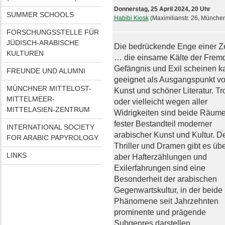
Donnerstag, 25 April 2024, 20 Uhr
SUMMER SCHOOLS
Habibi Kiosk
(Maximilianstr. 26, Münche
FORSCHUNGSSTELLE FÜR
JÜDISCH-ARABISCHE
Die bedrückende Enge einer Ze
KULTUREN
… die einsame Kälte der Frem
Gefängnis und Exil scheinen 
FREUNDE UND ALUMNI
geeignet als Ausgangspunkt v
MÜNCHNER MITTELOST-
Kunst und schöner Literatur. Tr
MITTELMEER-
oder vielleicht wegen aller
MITTELASIEN-ZENTRUM
Widrigkeiten sind beide Räum
fester Bestandteil moderner
INTERNATIONAL SOCIETY
arabischer Kunst und Kultur. D
FOR ARABIC PAPYROLOGY
Thriller und Dramen gibt es übe
LINKS
aber Hafterzählungen und
Exilerfahrungen sind eine
Besonderheit der arabischen
Gegenwartskultur, in der beide
Phänomene seit Jahrzehnten
prominente und prägende
Subgenres darstellen.