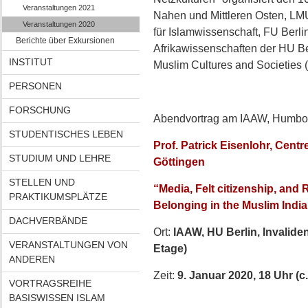
Veranstaltungen 2021
Nahen und Mittleren Osten, LMU
Veranstaltungen 2020
für Islamwissenschaft, FU Berlin
Berichte über Exkursionen
Afrikawissenschaften der HU Be
INSTITUT
Muslim Cultures and Societie
PERSONEN
FORSCHUNG
Abendvortrag am IAAW, Humboldt
STUDENTISCHES LEBEN
Prof. Patrick Eisenlohr, Centr
STUDIUM UND LEHRE
Göttingen
STELLEN UND
“Media, Felt citizenship, an
PRAKTIKUMSPLÄTZE
Belonging in the Muslim Indi
DACHVERBÄNDE
Ort:
IAAW, HU Berlin, Invaliden
VERANSTALTUNGEN VON
Etage)
ANDEREN
Zeit:
9. Januar 2020, 18 Uhr (c.t
VORTRAGSREIHE
BASISWISSEN ISLAM