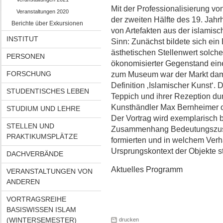
Mit der Professionalisierung vo
Veranstaltungen 2020
der zweiten Hälfte des 19. Jah
Berichte über Exkursionen
von Artefakten aus der islamisc
INSTITUT
Sinn: Zunächst bildete sich ein
ästhetischen Stellenwert solche
PERSONEN
ökonomisierter Gegenstand eine
FORSCHUNG
zum Museum war der Markt damit
Definition ‚Islamischer Kunst‘. 
STUDENTISCHES LEBEN
Teppich und ihrer Rezeption du
Kunsthändler Max Bernheimer
STUDIUM UND LEHRE
Der Vortrag wird exemplarisch b
STELLEN UND
Zusammenhang Bedeutungszusch
PRAKTIKUMSPLÄTZE
formierten und in welchem Verhä
Ursprungskontext der Objekte s
DACHVERBÄNDE
Aktuelles Programm
VERANSTALTUNGEN VON
ANDEREN
VORTRAGSREIHE
BASISWISSEN ISLAM
(WINTERSEMESTER)
drucken