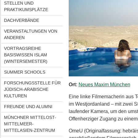
STELLEN UND
PRAKTIKUMSPLÄTZE
DACHVERBÄNDE
VERANSTALTUNGEN VON
ANDEREN
VORTRAGSREIHE
BASISWISSEN ISLAM
(WINTERSEMESTER)
SUMMER SCHOOLS
FORSCHUNGSSTELLE FÜR
Ort:
Neues Maxim München
JÜDISCH-ARABISCHE
KULTUREN
Eine linke Filmemacherin aus Te
im Westjordanland – mit zwei St
FREUNDE UND ALUMNI
laufender Kamera, um den umst
MÜNCHNER MITTELOST-
Offenherziger Zugang zu einem v
MITTELMEER-
MITTELASIEN-ZENTRUM
OmeU (Originalfassung: hebräisch