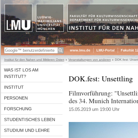
www.lmu.de
LMU-Portal
Fakultät 1
Institut für den Nahen und Mittleren Osten
Veranstaltungen von anderen
DOK.fest: Unsett
WAS IST LOS AM
DOK.fest: Unsettling
INSTITUT?
INSTITUT
Filmvorführung: "Unsettl
PERSONEN
des 34. Munich Internatio
FORSCHUNG
15.05.2019 um 19:00 Uhr
STUDENTISCHES LEBEN
STUDIUM UND LEHRE