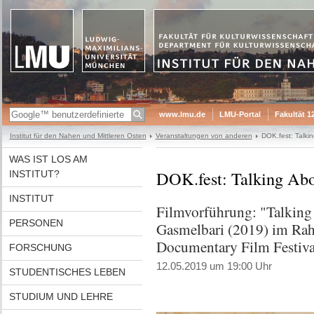
www.lmu.de
LMU-Portal
Fakultät 1
Institut für den Nahen und Mittleren Osten
Veranstaltungen von anderen
DOK.fest: Talki
WAS IST LOS AM
DOK.fest: Talking Abo
INSTITUT?
INSTITUT
Filmvorführung: "Talking
PERSONEN
Gasmelbari (2019) im Rah
Documentary Film Festiva
FORSCHUNG
12.05.2019 um 19:00 Uhr
STUDENTISCHES LEBEN
STUDIUM UND LEHRE