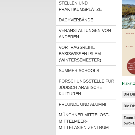
STELLEN UND
PRAKTIKUMSPLÄTZE
DACHVERBÄNDE
VERANSTALTUNGEN VON
ANDEREN
VORTRAGSREIHE
BASISWISSEN ISLAM
(WINTERSEMESTER)
SUMMER SCHOOLS
FORSCHUNGSSTELLE FÜR
Plakat
JÜDISCH-ARABISCHE
KULTUREN
Die Di
FREUNDE UND ALUMNI
Die Di
MÜNCHNER MITTELOST-
Zoom-L
MITTELMEER-
pwd=a
MITTELASIEN-ZENTRUM