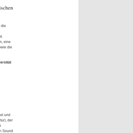
ischen
 die
e
t.
n, eine
owie die
rsität
sel und
ur), der
e
en Sound