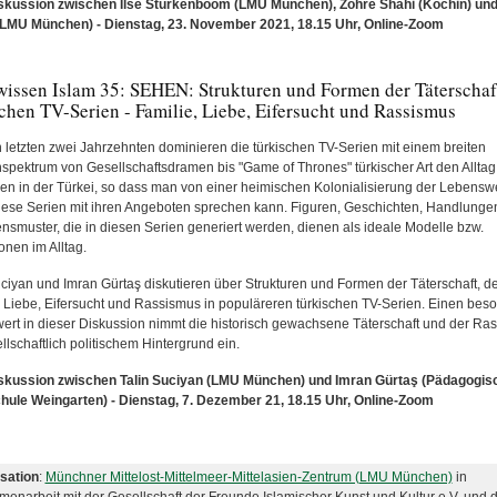
skussion zwischen Ilse Sturkenboom (LMU München), Zohre Shahi (Köchin) un
LMU München) - Dienstag, 23. November 2021, 18.15 Uhr, Online-Zoom
wissen Islam 35: SEHEN: Strukturen und Formen der Täterschaf
chen TV-Serien - Familie, Liebe, Eifersucht und Rassismus
n letzten zwei Jahrzehnten dominieren die türkischen TV-Serien mit einem breiten
pektrum von Gesellschaftsdramen bis "Game of Thrones" türkischer Art den Alltag 
n in der Türkei, so dass man von einer heimischen Kolonialisierung der Lebensw
iese Serien mit ihren Angeboten sprechen kann. Figuren, Geschichten, Handlunge
ensmuster, die in diesen Serien generiert werden, dienen als ideale Modelle bzw.
onen im Alltag.
uciyan und Imran Gürtaş diskutieren über Strukturen und Formen der Täterschaft, de
, Liebe, Eifersucht und Rassismus in populäreren türkischen TV-Serien. Einen bes
wert in dieser Diskussion nimmt die historisch gewachsene Täterschaft und der Ra
llschaftlich politischem Hintergrund ein.
skussion zwischen Talin Suciyan (LMU München) und Imran Gürtaş (Pädagogis
hule Weingarten)
- Dienstag
, 7. Dezember 21, 18.15 Uhr, Online-Zoom
sation
:
Münchner Mittelost-Mittelmeer-Mittelasien-Zentrum (LMU München)
in