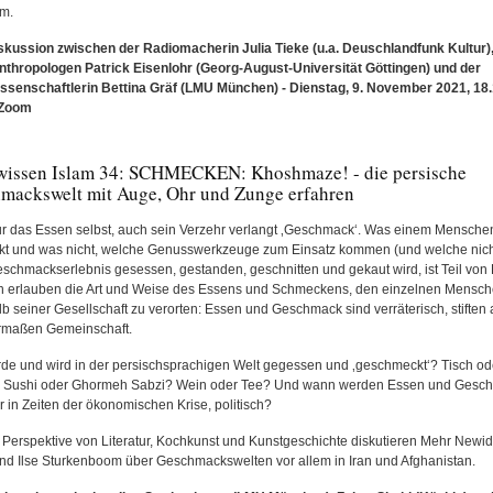
am.
skussion zwischen der Radiomacherin Julia Tieke (u.a. Deuschlandfunk Kultur)
nthropologen Patrick Eisenlohr (Georg-August-Universität Göttingen) und der
ssenschaftlerin Bettina Gräf (LMU München) - Dienstag, 9. November 2021, 18.
-Zoom
wissen Islam 34: SCHMECKEN: Khoshmaze! - die persische
mackswelt mit Auge, Ohr und Zunge erfahren
ur das Essen selbst, auch sein Verzehr verlangt ‚Geschmack‘. Was einem Mensche
t und was nicht, welche Genusswerkzeuge zum Einsatz kommen (und welche nicht
schmackserlebnis gesessen, gestanden, geschnitten und gekaut wird, ist Teil von K
h erlauben die Art und Weise des Essens und Schmeckens, den einzelnen Mensc
lb seiner Gesellschaft zu verorten: Essen und Geschmack sind verräterisch, stiften 
rmaßen Gemeinschaft.
de und wird in der persischsprachigen Welt gegessen und ‚geschmeckt‘? Tisch od
 Sushi oder Ghormeh Sabzi? Wein oder Tee? Und wann werden Essen und Gesc
r in Zeiten der ökonomischen Krise, politisch?
 Perspektive von Literatur, Kochkunst und Kunstgeschichte diskutieren Mehr Newid
nd Ilse Sturkenboom über Geschmackswelten vor allem in Iran und Afghanistan.