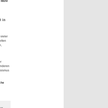
d Mehr
t in
vieler
elten
n,
r
onderen
ssismus
che