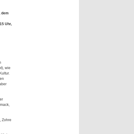
, dem
15 Uhr,
n
), wie
ultur.
hen
aber
er
hmack,
, Zohre