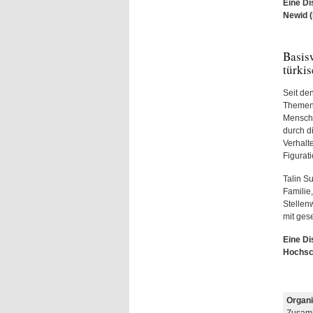
Eine Di
Newid (
Basis
türkis
Seit de
Themens
Mensche
durch d
Verhalt
Figurati
Talin S
Familie
Stellen
mit gese
Eine Di
Hochsc
Organi