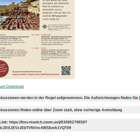
 zum Download
skussionen werden in der Regel aufgenommen. Die Aufzeichnungen finden Sie
skussionen finden online über Zoom statt, ohne vorherige Anmeldung
.
ink: https://lmu-munich.zoom.us/j/93080279858?
lc2RXJEVzJEbTVNVnc4WS8zek1VQT09