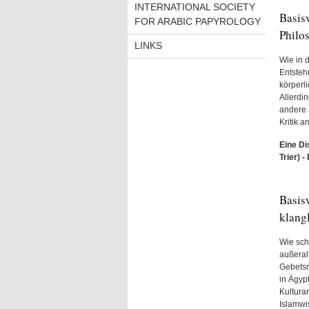
INTERNATIONAL SOCIETY
Basis
FOR ARABIC PAPYROLOGY
Philo
LINKS
Wie in 
Entsteh
körperl
Allerdin
andere a
Kritik 
Eine D
Trier) 
Basis
klangl
Wie sch
außeral
Gebetsr
in Ägyp
Kultura
Islamwi