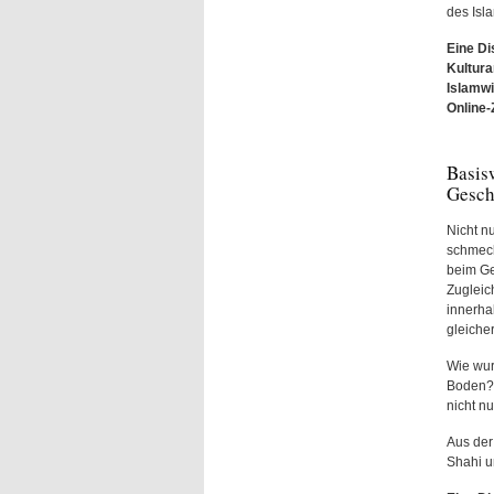
des Isl
Eine Di
Kultura
Islamwi
Online
Basis
Gesch
Nicht n
schmeck
beim Ge
Zugleic
innerha
gleiche
Wie wur
Boden?
nicht nu
Aus der
Shahi u