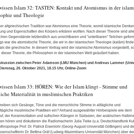
wissen Islam 32: TASTEN: Kontakt und Atomismus in der islam
sophie und Theologie
der altgriechischen Tradition war Atomismus eine Theorie, womit islamische Denker
ung und Eigenschaften des Körpers erklären wollten. Nach dieser Theorie sind all
ichen Gegenstände letztendlich aus unsichtbaren und "unteilbaren" Teilchen geform
gs war die atomistische Theorie, die wir in der islamischen Theologie (kalām) finde
ls die griechische. In diesem Vortrag wird der islamische Atomismus vorgestellt, s
an dieser Theorie, die Philosophen in der islamischen Welt geäußert haben.
iskussion zwischen Peter Adamson (LMU München) und Andreas Lammer (Unive
- Dienstag, 26. Oktober 2021, 18.15 Uhr, Online-Zoom
wissen Islam 33: HÖREN: Wie der Islam klingt - Stimme und
iche Materialität in muslimischen Praktiken
reiben sich Gesänge, Töne und die menschliche Stimme in alltägliche und
ltägliche muslimische Praktiken ein? Anhand ausgewählter Hörbeispiele wie dem
uf, der Koranrezitation und sufischen Klängen in Südasien, der arabischen Halbin
ten hören und diskutieren die Radiomacherin Julia Tieke (u.a. Deutschlandfunk Kult
nthropologe Prof. Dr. Patrick Eisenlohr (Georg-August-Universität Göttingen) und di
ssenschaftlerin Dr. Bettina Gräf (Ludwig-Maximilians-Universität München) über d